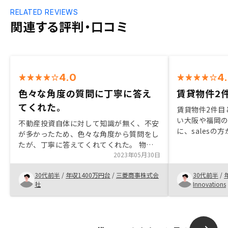
RELATED REVIEWS
関連する評判・口コミ
4.0
4
色々な角度の質問に丁寧に答え
賃貸物件2
てくれた。
賃貸物件2件目
い大阪や福岡
不動産投資自体に対して知識が無く、不安
に、sales
が多かったため、色々な角度から質問をし
た。物件の取扱
たが、丁寧に答えてくれてくれた。 物件
がおすすめポ
購入も今しかないという言い方ではなく、
2023年05月30日
後は物件管理ア
合う物件が出てくるまで待ちましょうとい
管理できるこ
30代前半
/
年収1400万円台
/
三菱商事株式会
30代前半
/
う感じで落ち着いて検討ができた。
社
Innovations