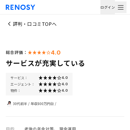
ログイン
評判・口コミTOPへ
4.0
総合評価：
サービスが充実している
サービス：
4.0
エージェント：
4.0
物件：
4.0
30代前半
/
年収800万円台
/
目的
老後の年金対策、 現金運用