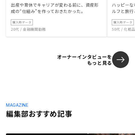
出産や育休でキャリアが変わる前に、資産形
ハッピーな
成の“仕組み”を作っておきたかった。
ルフと旅行
購入時データ
購入時データ
20代 / 金融機関勤務
50代 / 化
オーナーインタビューを
もっと見る
MAGAZINE
編集部おすすめ記事