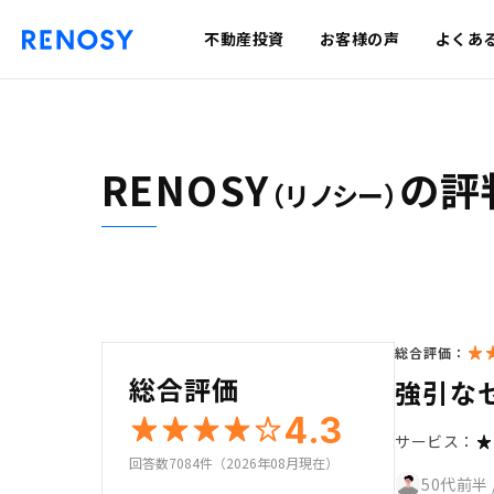
不動産投資
お客様の声
よくあ
RENOSY
の評
（リノシー）
総合評価：
総合評価
強引な
4.3
サービス：
回答数7084件（2026年08月現在）
50代前半