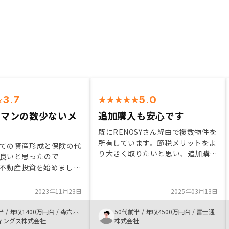
3.7
5.0
ーマンの数少ないメ
追加購入も安心です
既にRENOSYさん経由で複数物件を
所有しています。節税メリットをよ
ての資産形成と保険の代
り大きく取りたいと思い、追加購入
良いと思ったので
をすることにしました。購入済の物
Yの不動産投資を始めまし
件がどのように管理されるのか、家
ーマンにとって与信は数
賃収入や費用がどのように出入りす
ットだと思うので活用す
2023年11月23日
2025年03月13日
るのかが既にわかっていたため、安
さらにそれが保険の代わ
心して購入することができました。
であればなお良いと思い
半
/
年収1400万円台
/
森六ホ
50代前半
/
年収4500万円台
/
富士通
ィングス株式会社
株式会社