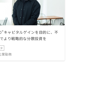
の”キャピタルゲインを目的に、不
でより戦略的な分散投資を
ータ
IT企業勤務