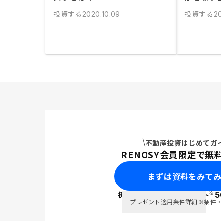
投資する
投資する
2020.10.09
2
不動産投資はじめてガ
RENOSY会員限定で無
まずは資料をみて
※
初回面談で
ポイント
5
PayPay
プレゼント適用条件詳細
※条件