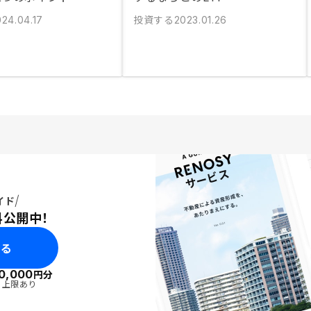
投資する
024.04.17
2023.01.26
イド
料公開中！
みる
0,000
円分
・上限あり