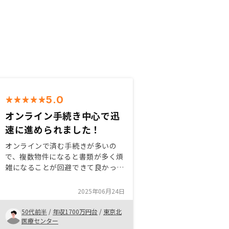
5.0
オンライン手続き中心で迅
速に進められました！
オンラインで済む手続きが多いの
で、複数物件になると書類が多く煩
雑になることが回避できて良かっ
た。 郵便物も最低限しか来ないの
で、受け取りに郵便局に行く回数が
2025年06月24日
少なくて済んだ。 担当者のレスポ
ンスは土日夜間を問わず迅速で助か
50代前半
/
年収1700万円台
/
東京北
りました。
医療センター