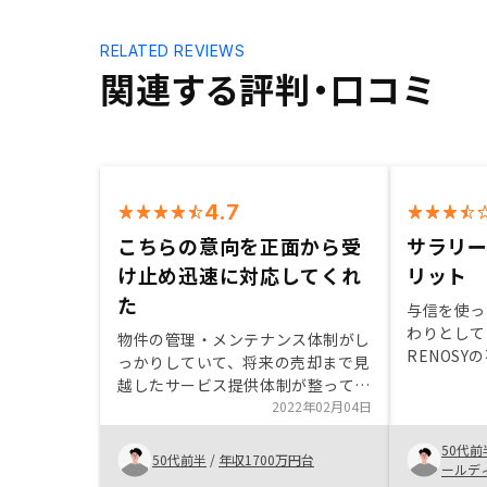
RELATED REVIEWS
関連する評判・口コミ
4.7
こちらの意向を正面から受
サラリ
け止め迅速に対応してくれ
リット
た
与信を使っ
わりとして
物件の管理・メンテナンス体制がし
RENOS
っかりしていて、将来の売却まで見
た。サラリ
越したサービス提供体制が整ってい
少ないメリ
ることに加えて、日々の収支状況が
2022年02月04日
べきです。
アプリで簡単に分かること。また、
りになるの
50代前
担当者の方がよく勉強されていると
50代前半
/
年収1700万円台
ます。
ールデ
感じられたことから安心して購入を