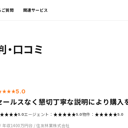
るご質問
関連サービス
判・口コミ
5.0
セールスなく懇切丁寧な説明により購入
エージェント：
物件：
5.0
5.0
5.0
/
年収1400万円台
/
住友林業株式会社