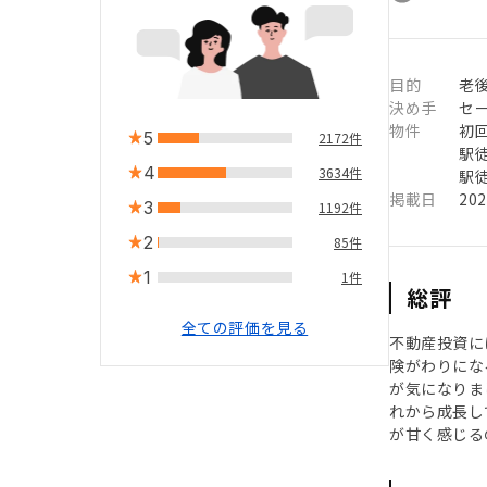
目的
老
決め手
セ
物件
初
5
2172件
駅徒
4
3634件
駅徒
掲載日
20
3
1192件
2
85件
1
1件
総評
全ての評価を見る
不動産投資に
険がわりにな
が気になりま
れから成長し
が甘く感じる