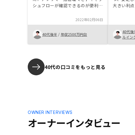
シュフローが確認できるのが便利で
大きい利点
す．株や投資信託などの投資だけで
でとってお
なく，長期的な投資や万が一の保険
ないと思わ
2022年02月06日
として不動産投資はメリットがある
とつとして
と思います．多少築古でも利回りの
れます。年
40代後
40代後半
/
年収2500万円台
良い都心の物件を充実していると良
けいやくを
ルイン
いと思います．
いとおもわ
40代の口コミをもっと見る
OWNER INTERVIEWS
オーナーインタビュー