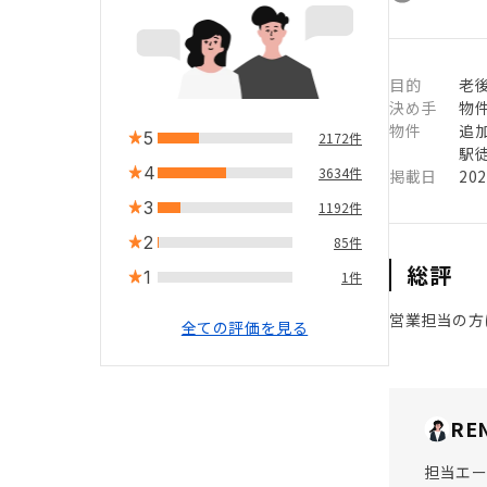
目的
老
決め手
物
物件
追
5
2172件
駅徒
4
3634件
掲載日
20
3
1192件
2
85件
総評
1
1件
営業担当の方
全ての評価を見る
RE
担当エー