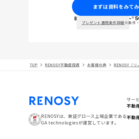
まずは資料をみて
※
初回面談で
ポイント
5
PayPay
プレゼント適用条件詳細
※条件
TOP
RENOSY不動産投資
お客様の声
RENOSY（
サー
不動
RENOSYは、東証グロース上場企業である
不動
GA technologiesが運営しています。