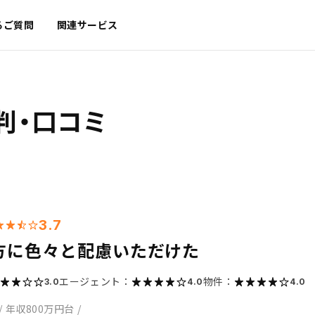
るご質問
関連サービス
判・口コミ
3.7
方に色々と配慮いただけた
エージェント：
物件：
3.0
4.0
4.0
/
年収800万円台
/