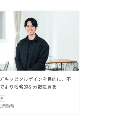
の”キャピタルゲインを目的に、不
でより戦略的な分散投資を
ータ
IT企業勤務