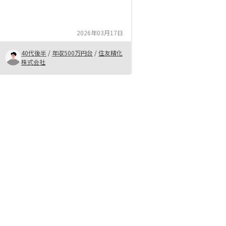
と紹介。空き部屋家賃保証や物件の
補修管理などをしっかりと管理して
くれる体制があるので、安心でき良
2026年03月17日
いと感じました。ネット上で、リノ
シーと顧客が進捗を確認できるよ
40代後半
/
年収500万円台
/
住友精化
う、契約後のTODOリストと、進捗
株式会社
チェックリストがあると助かるかな
ぁと思いました。