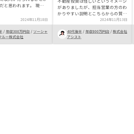
不動産投資は怪しいというイメージ
だと思われます。 現金
がありましたが、担当営業の方のわ
くのは現状ではもったい
かりやすい説明とこちらからの質問
れますので、選択肢のひ
2024年11月18日
にも丁寧にご回答いただいたおかげ
2024年11月13日
検討の余地があると思わ
で、不動産投資のメリットやリスク
配の人向けに、もう少し
半
/
年収300万円台
/
ソーシャ
40代後半
/
年収800万円台
/
株式会社
をきちんと理解できました。若干主
わかりやすくするのもい
クルー株式会社
アシスト
人は懐疑的だったので、主人に対し
れます。
てもとことん説明いただきました。
リスクを最小限に抑えるいろんなサ
ービスや体制を組まれているので、
他社と比べてRENOSYがベストチョ
イスだと思い、契約を決めました。