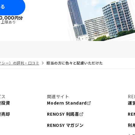
みる
0,000
円分
・上限あり
リノシー）の評判・口コミ
担当の方に色々と配慮いただけた
ビス
関連サイト
RE
産投資
Modern Standard
運
産売却
RENOSY 利諾喜
RE
RENOSY マガジン
利