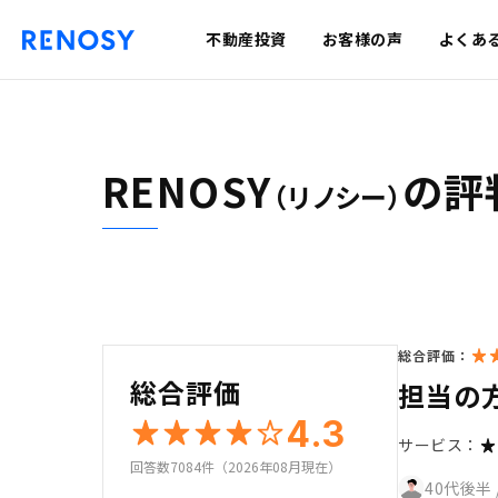
不動産投資
お客様の声
よくあ
RENOSY
の評
（リノシー）
総合評価：
総合評価
担当の
4.3
サービス：
回答数7084件（2026年08月現在）
40代後半