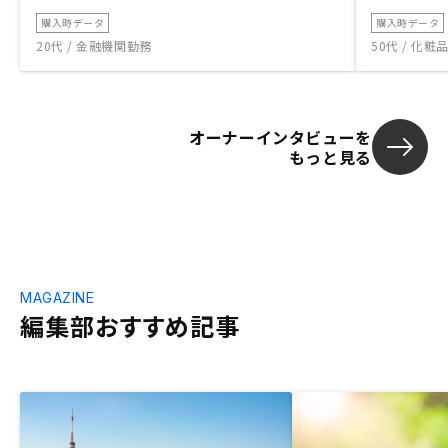
購入時データ
購入時データ
20代 / 金融機関勤務
50代 / 化
オーナーインタビューを
もっと見る
MAGAZINE
編集部おすすめ記事