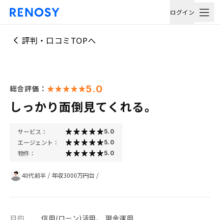
ログイン
評判・口コミTOPへ
5.0
総合評価：
しっかり面倒見てくれる。
サービス：
5.0
エージェント：
5.0
物件：
5.0
40代前半
/
年収3000万円台
/
目的
信用(ローン)活用、 現金運用