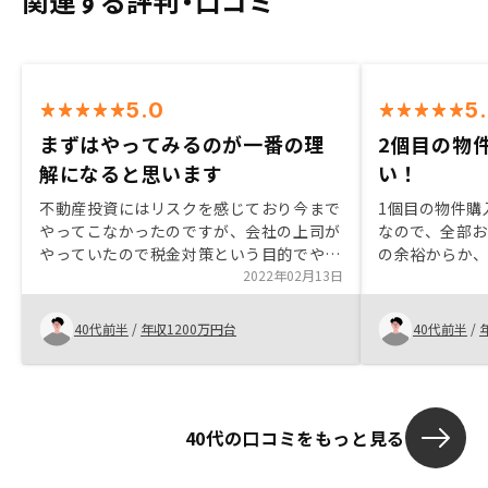
関連する評判・口コミ
5.0
5
まずはやってみるのが一番の理
2個目の物
解になると思います
い！
不動産投資にはリスクを感じており今まで
1個目の物件購
やってこなかったのですが、会社の上司が
なので、全部
やっていたので税金対策という目的でやり
の余裕からか、
始めました。 将来的に自分の子供の為に
2022年02月13日
らって即購入
残すことも頭の片隅に置きながら初めまし
説明もしっか
た。まだ途中で売るか持ち続けるかは決め
トも充実して
40代前半
/
年収1200万円台
40代前半
/
てないですが、売るとしてとも例えば築
な書類(源泉徴
30年のマンションでも下げ止まりがある
くと、契約が
ことを知り、契約に至りました。 契約ま
ます！
では色々と書面での手続き等があり、面倒
40代の口コミをもっと見る
な事はありますが契約手続き上仕方ないこ
となので頑張りました。RENOSYの方も手
厚くサポートしてくれまして感謝してま