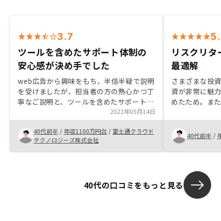
3.7
5
ツールを含めたサポート体制の
リスクリタ
安心感が決め手でした
最適解
web広告から興味をもち、半信半疑で説明
さまざまな投
を受けましたが、担当者の方の熱心かつ丁
資が非常に魅
寧なご説明と、ツールを含めたサポート体
めたため。ま
制が充実している点が決め手となり投資を
2022年05月14日
でRenosy
決断しました。決して押し売りではなくリ
ご提案いただ
40代前半
/
年収1100万円台
/
富士通クラウド
スクを含めてご説明頂けた点が安心感をう
する判断にい
40代前半
/
テクノロジーズ株式会社
みました。今後もお付き合いのほど、よろ
しくお願いします。
40代の口コミをもっと見る