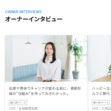
OWNER INTERVIEWS
オーナーインタビュー
出産や育休でキャリアが変わる前に、資産形
ハッピーな
成の“仕組み”を作っておきたかった。
ルフと旅行
購入時データ
購入時データ
20代 / 金融機関勤務
50代 / 化