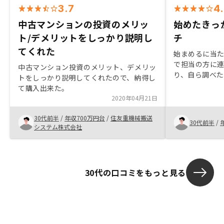
3.7
4
中古マンションの投資のメリッ
始めたきっ
ト/デメリットをしっかり説明し
チ
てくれた
始まめるに当
で担当の方に
中古マンション投資のメリット、デメリッ
り、自ら調べ
トをしっかり説明してくれたので、納得し
考えた際ます
て購入出来た。
と考えて購入
2020年04月21日
もない期間で
漠然とした不
30代前半
/
年収700万円台
/
住友重機械搬送
30代前半
/
安要素の一つ
システム株式会社
に役立つと思
30代の口コミをもっと見る