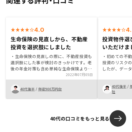
関連する評判・口コミ
4.0
4
生命保険の見直しから、不動産
投資物件選
投資を選択肢にしました
いただけま
・生命保険の見直しの際に、不動産投資も
・初めての不
選択肢にした事が検討のきっかけです。老
投資のリスク
後の年金対策も含め単純な生命保険よりも
したが、デー
良いと判断し物件購入に至りました。 ・
2022年07月05日
すく、リスク
リノシーにしたのは他社と比べデジタル化
ました。 ・一
40代後半
/
が進んでおり、色々と理にかなったシステ
異なるReno
40代後半
/
年収900万円台
社
ムや体制と感じ、企業としての成長性も加
リスクに対し
味し、リノシーを選びました。 ・契約手
・担当チーム(
続は非常にスムーズで疑問点も確認できて
で、時間外の
良かったと思います。
り、不明点に
40代の口コミをもっと見る
説明をしてい
紹介された翌
方と申し込み