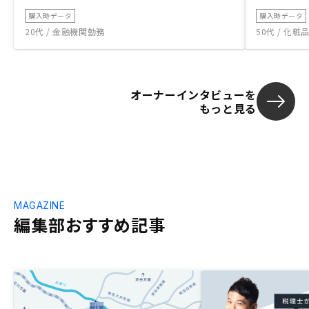
購入時データ
購入時データ
20代 / 金融機関勤務
50代 / 化
オーナーインタビューを
もっと見る
MAGAZINE
編集部おすすめ記事