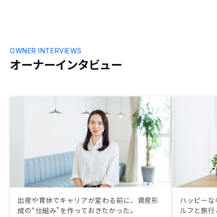
が何度かありま
の状態や建物
ている顧客が
すが、 大きな
の検討にはこ
OWNER INTERVIEWS
かかると思い
オーナーインタビュー
可が何度か続
で、 今後改善
ます。 他社の
者が担当物件
的に担当顧客
式があり、安
た。システム
したら。
出産や育休でキャリアが変わる前に、資産形
ハッピーな
成の“仕組み”を作っておきたかった。
ルフと旅行