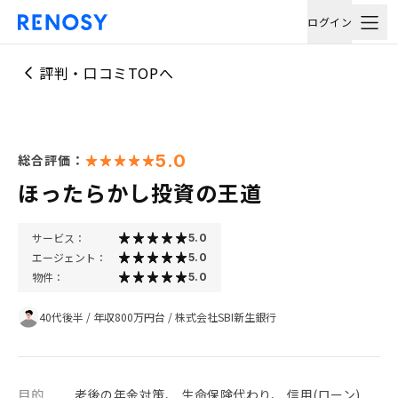
ログイン
評判・口コミTOPへ
5.0
総合評価：
ほったらかし投資の王道
サービス：
5.0
エージェント：
5.0
物件：
5.0
40代後半
/
年収800万円台
/
株式会社SBI新生銀行
目的
老後の年金対策、 生命保険代わり、 信用(ローン)