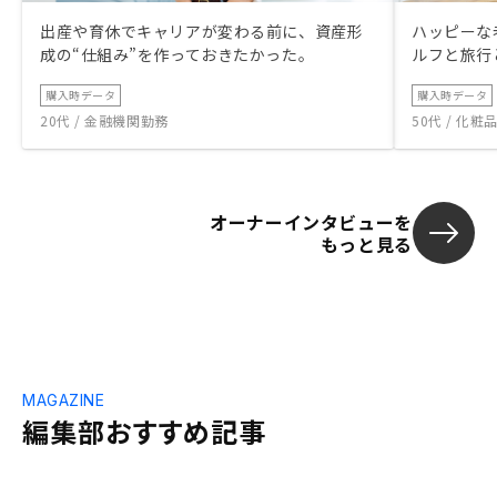
出産や育休でキャリアが変わる前に、資産形
ハッピーな
成の“仕組み”を作っておきたかった。
ルフと旅行
購入時データ
購入時データ
20代 / 金融機関勤務
50代 / 化
オーナーインタビューを
もっと見る
MAGAZINE
編集部おすすめ記事