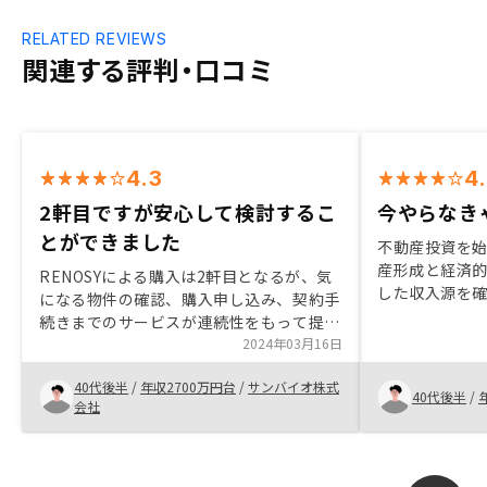
RELATED REVIEWS
関連する評判・口コミ
4.3
4
2軒目ですが安心して検討するこ
今やらなき
とができました
不動産投資を
産形成と経済
RENOSYによる購入は2軒目となるが、気
した収入源を
になる物件の確認、購入申し込み、契約手
だけではリス
続きまでのサービスが連続性をもって提供
た、実物資産
されるため、安心して購入完了にいたるこ
2024年03月16日
対策にもなる
とができている点は大きなメリットと感じ
た話を聞き、
40代後半
/
年収2700万円台
/
サンバイオ株式
ています。
40代後半
/
した。勉強を
会社
た際の達成感