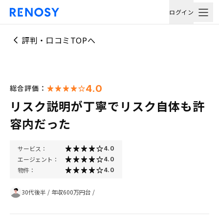
ログイン
評判・口コミTOPへ
4.0
総合評価：
リスク説明が丁寧でリスク自体も許
容内だった
サービス：
4.0
エージェント：
4.0
物件：
4.0
30代後半
/
年収600万円台
/