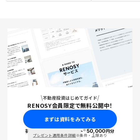
不動産投資はじめてガイド
RENOSY会員限定で無料公開中！
まずは資料をみてみる
※
初回面談で
ポイント
50,000
円分
PayPay
プレゼント適用条件詳細
※条件・上限あり