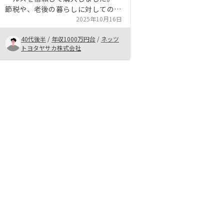
節税や、老後の暮らしに対しての投
資をわかりやすく説明してもらいま
2025年10月16日
した。 興味が少しあった時でした
40代後半
/
年収1000万円台
/
ネッツ
ので、タイミングよく出来たのかな
トヨタヤサカ株式会社
ぁ？と思います。 不動産投資をす
るなら、若くしてやった方が良いと
思う。