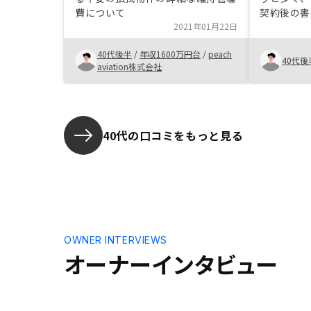
費について
契約後の書
2021年01月22日
で、わかり
かなり無理
40代後半
/
年収1600万円台
/
peach
に対応して
40代後
aviation株式会社
ノウハウ、
めいしてく
すぎない方
40代の口コミをもっと見る
OWNER INTERVIEWS
オーナーインタビュー