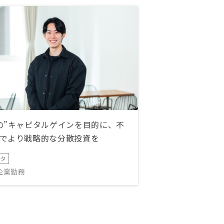
の”キャピタルゲインを目的に、不
でより戦略的な分散投資を
ータ
IT企業勤務