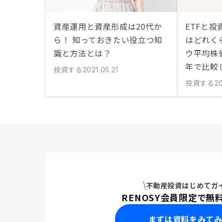
資産運用と資産形成は20代か
ETFと
ら！ 知っておきたい役立つ知
はどれくら
識と方法とは？
ウ平均株
年で比較
投資する
2021.05.21
投資する
20
不動産投資はじめてガ
RENOSY会員限定で無
まずは資料をみて