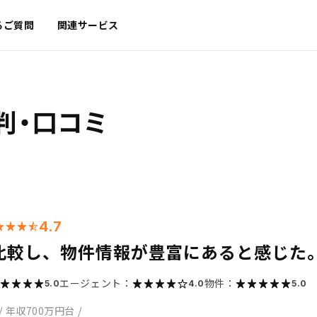
るご質問
関連サービス
判・口コミ
4.7
比較し、物件情報が豊富にあると感じた
エージェント：
物件：
5.0
4.0
5.0
/
年収700万円台
/