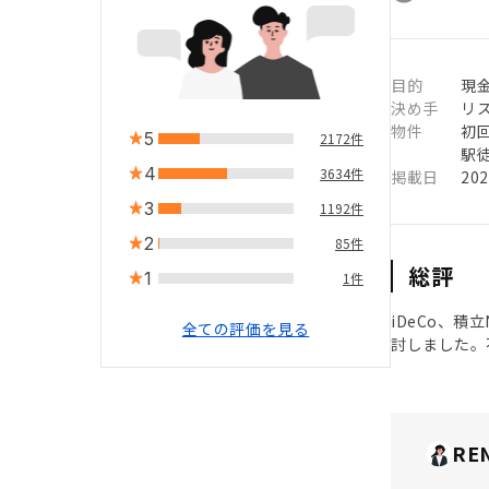
目的
現
決め手
リ
物件
初
5
2172件
駅徒
4
3634件
掲載日
20
3
1192件
2
85件
総評
1
1件
iDeCo、
全ての評価を見る
討しました。
RE