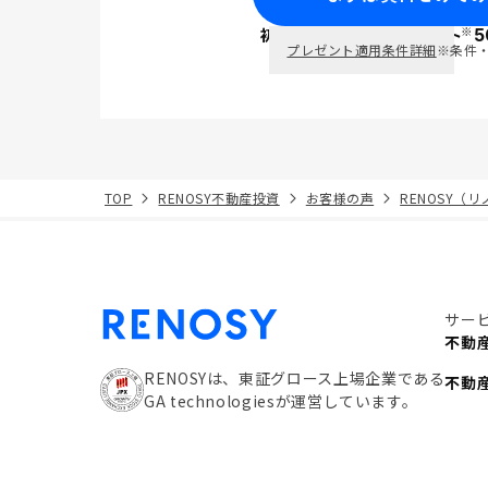
※
初回面談で
ポイント
5
PayPay
プレゼント適用条件詳細
※条件
TOP
RENOSY不動産投資
お客様の声
RENOSY（
サー
不動
RENOSYは、東証グロース上場企業である
不動
GA technologiesが運営しています。