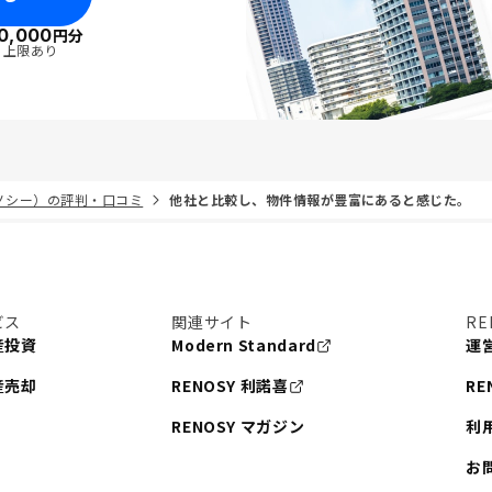
0,000
円分
・上限あり
リノシー）の評判・口コミ
他社と比較し、物件情報が豊富にあると感じた。
ビス
関連サイト
RE
産投資
Modern Standard
運
産売却
RENOSY 利諾喜
RE
RENOSY マガジン
利
お