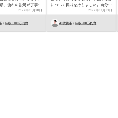
類、流れの説明が丁寧
について興味を持ちました。自分自
やすい。 営業のかたは
2022年01月28日
身の信用を活かすことで、将来に備
2022年07月13日
をいったが、すべて紳士
えられるということをご担当にご教
くれた。 不動産投資の
授頂き、また良い物件をご紹介頂け
半
/
年収1300万円台
40代後半
/
年収600万円台
デメリットを細かくせつ
たことがスタートのキッカケとなり
れた。あまりプッシュし
ました。
がいいと思う