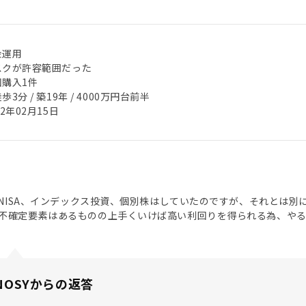
金運用
スクが許容範囲だった
回購入1件
歩3分 / 築19年 / 4000万円台前半
22年02月15日
積立NISA、インデックス投資、個別株はしていたのですが、それとは
不確定要素はあるものの上手くいけば高い利回りを得られる為、や
NOSYからの返答