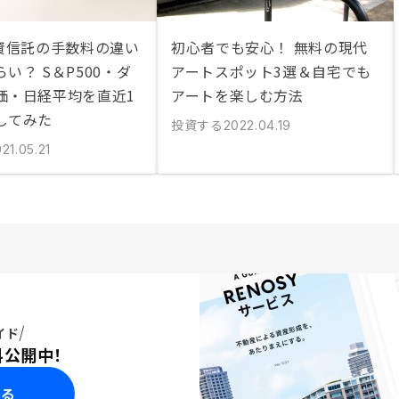
投資信託の手数料の違い
初心者でも安心！ 無料の現代
い？ S＆P500・ダ
アートスポット3選＆自宅でも
価・日経平均を直近1
アートを楽しむ方法
してみた
投資する
2022.04.19
21.05.21
イド
料公開中！
みる