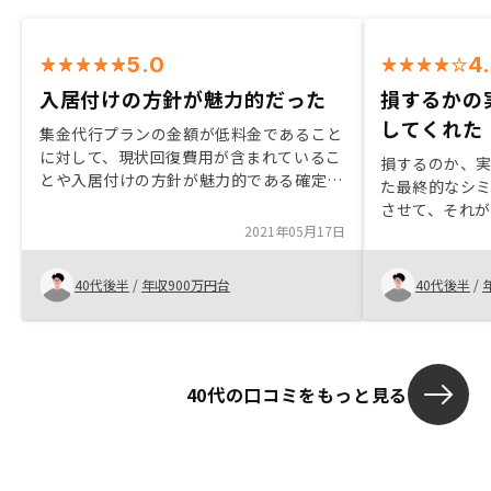
5.0
4
入居付けの方針が魅力的だった
損するかの
してくれた
集金代行プランの金額が低料金であること
に対して、現状回復費用が含まれているこ
損するのか、
とや入居付けの方針が魅力的である確定申
た最終的なシ
告サポートの更なる充実、紹介した友人が
させて、それ
購入した際の手厚いキャンペーンの充実
2021年05月17日
れば、他の人
40代後半
/
年収900万円台
40代後半
/
40代の口コミをもっと見る