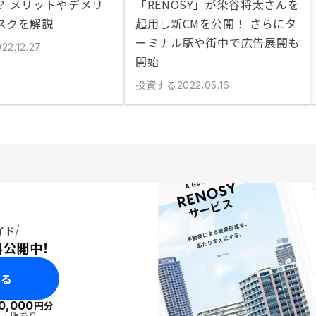
？ メリットやデメリ
「RENOSY」が染谷将太さんを
スクを解説
起用し新CMを公開！ さらにタ
ーミナル駅や街中で広告展開も
22.12.27
開始
投資する
2022.05.16
イド
料公開中！
みる
0,000
円分
・上限あり