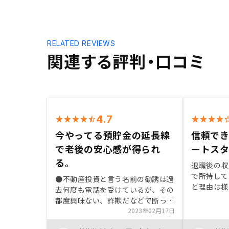
RELATED REVIEWS
関連する評判・口コミ
4.7
今やってる預貯金の延長線
信頼で
で老後の安心感が得られ
ートス
る。
退職後の収
で所持して
●不動産投資と言う名前の勧誘は過
ど理由は様
去何度も電話を受けているが、その
想通貨など
都度興味ない、詐欺だなどで断って
いといけな
きたが、老後の心配でネット検索し
2023年02月17日
活のリズム
ていた時にRENOSYのHPに出会