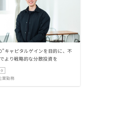
の”キャピタルゲインを目的に、不
でより戦略的な分散投資を
ータ
IT企業勤務