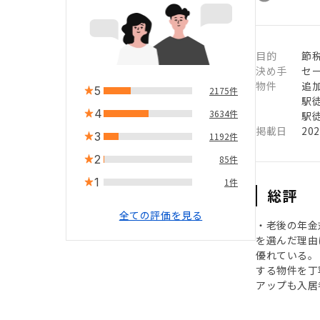
目的
節税
決め手
セ
物件
追
5
2175件
駅徒
4
3634件
駅徒
掲載日
20
3
1192件
2
85件
1
1件
総評
全ての評価を見る
・老後の年金
を選んだ理由
優れている。
する物件を丁
アップも入居