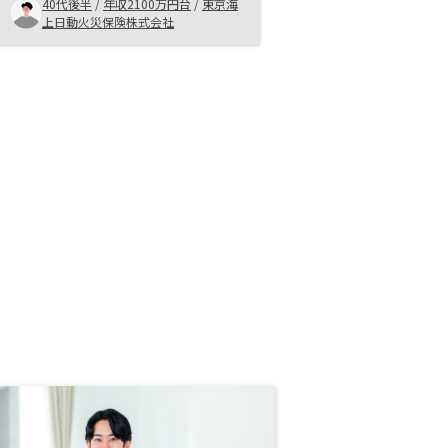
40代後半
/
年収2100万円台
/
東京海
を持ち、いくつかの会社の話を聞い
上日動火災保険株式会社
たが、マーケットをおさえており入
口・出口で安心で、担当の方もとて
もしっかりしていたので、安心して
購入しました。