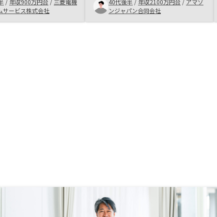
的な投資に興味があっ
半
/
年収900万円台
/
三菱電機
40代後半
/
年収2100万円台
/
アマゾ
当の方も質問に対して概
ムサービス株式会社
ンジャパン合同会社
く回答をしてくれてお
持てた。サポートスタッ
り、会社としての懐の深
料となった。情報として
ザード情報も欲しかっ
険申し込みをする際に
災もつけた方が良いです
事になると、金額の大小
象が悪い。