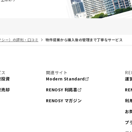
リノシー）の評判・口コミ
物件提案から購入後の管理まで丁寧なサービス
ビス
関連サイト
RE
産投資
Modern Standard
運
産売却
RENOSY 利諾喜
RE
RENOSY マガジン
利
お
プ