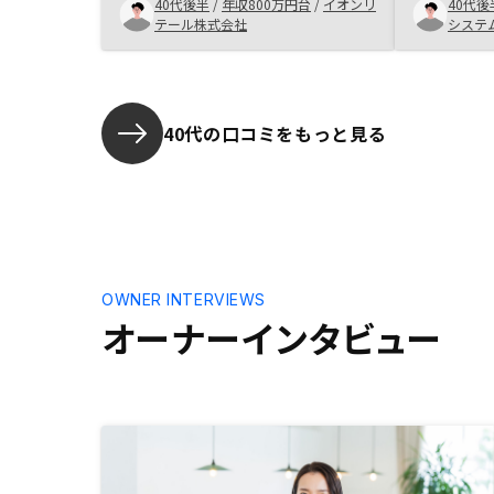
り、中長期
40代後半
/
年収800万円台
/
イオンリ
40代後
い、色々と資料を取り寄せ確認した
た。営業担
テール株式会社
システ
ところ東証上場企業であるので、信
ね納得のい
頼度が高い点から投資を決心。 ●
り、信用が
不動産投資の知識がなくてもセール
フも複数お
スの丁寧な説明が分かりやすく安心
さも安心材
できる。 ●投資と言う言葉に抵抗
40代の口コミをもっと見る
は物件のハ
があるけど、分かればやらない理由
た。いざ保
がないくらい魅力的。 ●担当者の
「あっ、水
説明がとてもわかりやすく、且つ丁
ね」なんて
寧で信頼できる。 ●魅力的なプラ
ではなく心
ンがある事はとてもお勧め！今はま
だ契約したばかりで分からないけれ
ども、口コミサイトで見ると契約後
OWNER INTERVIEWS
の担当者のフォローが急になくなる
オーナーインタビュー
など不安な口コミがあるので契約後
のフォローもしっかりしてほしい。
そうしてもらえると信じている。