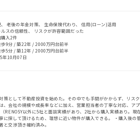
、 老後の年金対策、 生命保険代わり、 信用(ローン)活用
ールスの信頼性、 リスクが許容範囲だった
加購入2件
歩9分 / 築22年 / 2000万円台前半
歩5分 / 築12年 / 2000万円台前半
25年10月07日
対策として不動産投資を始めた。その中でも手間がかからず、リスクが
は、会社の規模や成長率などに加え、営業担当者の丁寧な対応、ア
 （RENOSY以外に5社と面談実績があり、2社から購入実績あり。現在
寧に探して頂けるため、理想に近い物件が購入できる。 ・購入後の
者と交渉頂き確約済み。