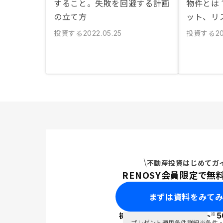
すること。失敗を回避する計画
物件とは
の立て方
ット、リ
投資する
投資する
2022.05.25
20
不動産投資はじめてガ
RENOSY会員限定で無
まずは資料をみて
※
初回面談で
ポイント
5
PayPay
プレゼント適用条件詳細
※条件