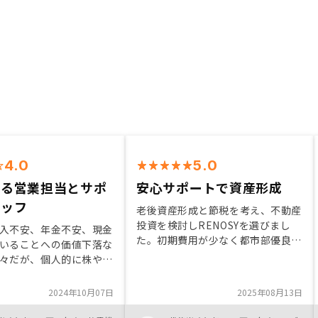
4.0
5.0
きる営業担当とサポ
安心サポートで資産形成
タッフ
老後資産形成と節税を考え、不動産
投資を検討しRENOSYを選びまし
入不安、年金不安、現金
た。初期費用が少なく都市部優良物
いることへの価値下落な
件に特化し、入居率も高く管理も任
々だが、個人的に株や仮
せられるので忙しい方にも最適で
常にウォッチしておかな
す。長期視点で安定運用を目指す方
い性格のものは自分の生
2024年10月07日
2025年08月13日
におすすめです！
に合わないと判断してお