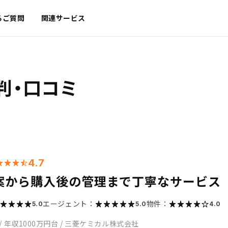
るご質問
関連サービス
判・口コミ
4.7
案から購入後の管理まで丁寧なサービス
エージェント：
物件：
5.0
5.0
4.0
/
年収1000万円台
/
三菱ケミカル株式会社