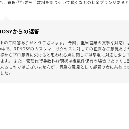
合、管理代行委託手数料を割り引いて頂くなどの料金プランがあると
NOSYからの返答
トのご回答ありがとうございます。 今回、担当営業の真摯な対応に
の中で、RENOSYのカスタマーサクセスに対しての正直なご意見あ
客様からプロ意識に欠けると思われる点に関しては早急に対応し少し
ます。 また、管理代行手数料は現状は複数件保有の場合であっても
来るものではございませんが、貴重な意見として部署の者に共有でき
ました。