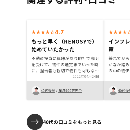
4.7
もっと早く（RENOSYで）
インフ
始めていたかった
策
不動産投資に興味があり他社で説明
兼ねてから
を受けて、物件の選定までいった時
かなか踏み
に、担当者も親切で物件も可もなく
の中の物価
不可も無くという状態でした。額も
2022年04月24日
でそのリス
大きいので契約する前に、ネットで
資をやろう
他社を調べた際にRENOSYが出てき
業への影響
40代後半
/
年収900万円台
40代後
て、特に急いでいるわけでは無いの
ジタル化が
で話だけでも聞いてみようというの
終的に決め
がRENOSYとの出会いでした。タイ
右するサブ
ミングが良かったのか、担当して頂
が、物件引
いた方の中にはHP上で役員として
べきだと思
40代の口コミをもっと見る
名前も載っている方で、説明内容も