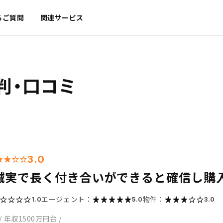
るご質問
関連サービス
判・口コミ
3.0
誠実で長く付き合いができると確信し購
エージェント：
物件：
1.0
5.0
3.0
/
年収1500万円台
/