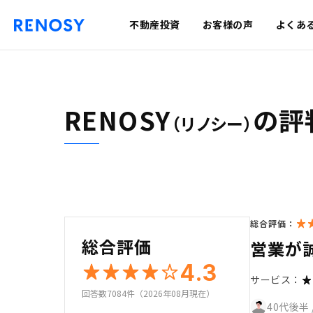
不動産投資
お客様の声
よくあ
RENOSY
の評
（リノシー）
総合評価：
総合評価
営業が
4.3
サービス：
回答数7084件（2026年08月現在）
40代後半