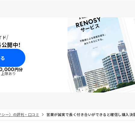
イド
料公開中！
みる
0,000
円分
・上限あり
リノシー）の評判・口コミ
営業が誠実で長く付き合いができると確信し購入決