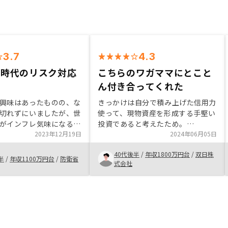
3.7
4.3
レ時代のリスク対応
こちらのワガママにとこと
ん付き合ってくれた
興味はあったものの、な
きっかけは自分で積み上げた信用力
切れずにいましたが、世
使って、現物資産を形成する手堅い
がインフレ気味になる中
投資であると考えたため。
クを分散できる不動産投
2023年12月19日
RENOSYさんはこちらのわがままに
2024年06月05日
と思った。できるだけ本
も丁寧に粘り強く付き合ってくれま
40代後半
/
年収1800万円台
/
双日株
ないよう、管理体制とデ
した。おかげさまで、納得の行く条
半
/
年収1100万円台
/
防衛省
式会社
進んでいるリノシーに最
件で、良い物件を購入することがで
ました。収支を大きく左
き、感謝しております。退去者発生
リース契約に関する説明
時の客付け対応については、淡白す
渡後であることは改善す
ぎると思います。もう少し個々の物
う。
件の魅力理解、募集時にしっかりア
ピール頂けると、家賃の上昇や客付