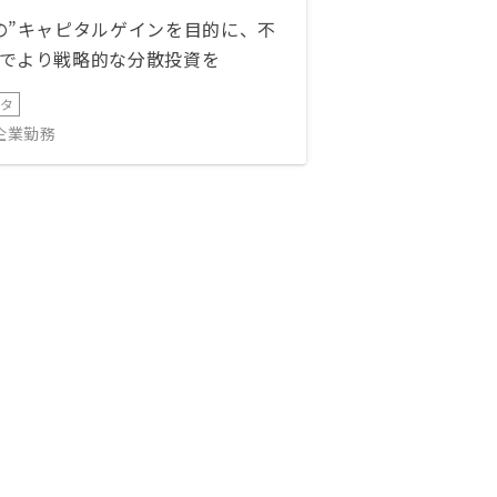
の”キャピタルゲインを目的に、不
でより戦略的な分散投資を
ータ
IT企業勤務