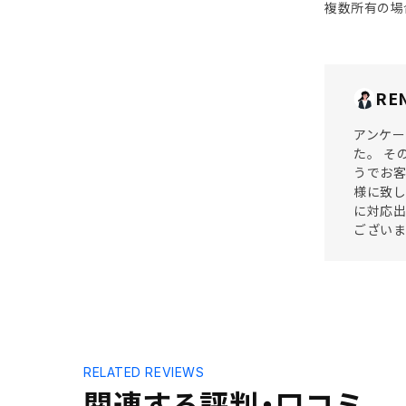
複数所有の場
RE
アンケー
た。 そ
うでお
様に致し
に対応出
ござい
RELATED REVIEWS
関連する評判・口コミ