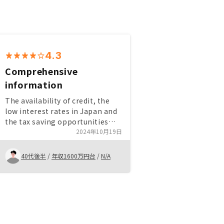
4.3
Comprehensive
information
The availability of credit, the
low interest rates in Japan and
the tax saving opportunities
were good.自分で物件を検索した
2024年10月19日
い。リストされていない物件にもサ
ッパートとローンサッパート欲しい
40代後半
/
年収1600万円台
/
N/A