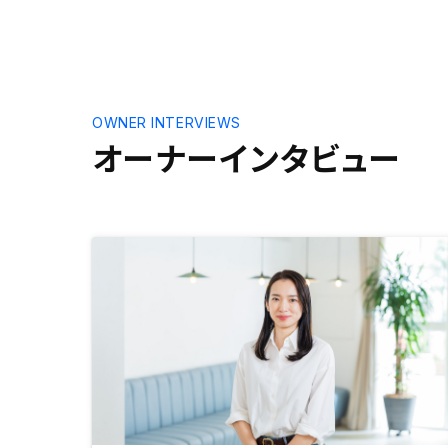
丁寧で不安を感じることはありませ
んでした。その後は上場している安
心感や、手続きひとつひとつ丁寧な
対応、運用後はアプリでほぼ全てが
管理できる便利さなどから、「ここ
でいい」じゃなく「ここがいい」と
OWNER INTERVIEWS
なっていました。その後の物件選定
オーナーインタビュー
（不動産投資の肝）でも、自分が納
得出来るものをいくつもの中から選
定し、最終的に夫婦で複数契約する
ことが出来ました。後悔があるとす
れば、もっと早くに始めていたかっ
た事だけです。担当者を信頼はして
いますが、（現実的に）全部の物件
を見ることはできないため、他にも
もっと良い物件があるのでは？と思
ってしまいます。 心理学ではない
ですが、多く提示しても迷ってしま
い結論が出づらくなることもわかっ
ているので、顧客の性格などからの
個別対応にはなるかと思います。物
件提示は難しいですね。