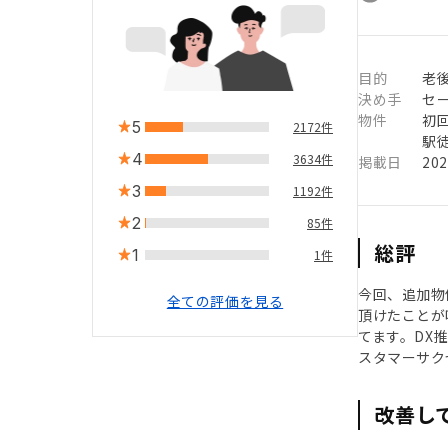
目的
老
決め手
セ
物件
初
5
2172件
駅徒
4
3634件
掲載日
20
3
1192件
2
85件
総評
1
1件
今回、追加物
全ての評価を見る
頂けたことが
てます。DX
スタマーサク
改善し