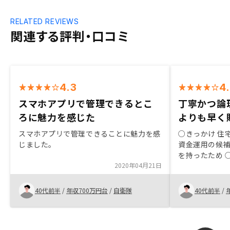
RELATED REVIEWS
関連する評判・口コミ
4.3
4
スマホアプリで管理できるとこ
丁寧かつ論
ろに魅力を感じた
よりも早く
スマホアプリで管理できることに魅力を感
○きっかけ 住
じました。
資金運用の候
を持ったため 
2020年04月21日
キャンペーン 
説明（営業力
ンバーワン
40代前半
/
年収700万円台
/
自衛隊
40代前半
/