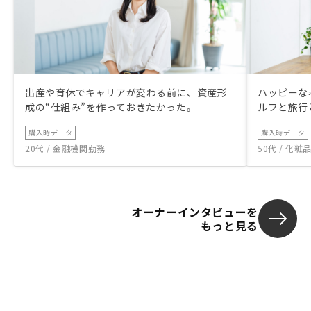
出産や育休でキャリアが変わる前に、資産形
ハッピーな
成の“仕組み”を作っておきたかった。
ルフと旅行
購入時データ
購入時データ
20代 / 金融機関勤務
50代 / 化
オーナーインタビューを
もっと見る