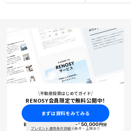
不動産投資はじめてガイド
RENOSY会員限定で無料公開中！
まずは資料をみてみる
※
初回面談で
ポイント
50,000
円分
PayPay
プレゼント適用条件詳細
※条件・上限あり