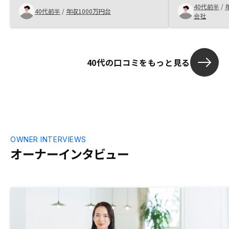
40代前半
/
ったのがSNS内での御社の広告でした。不
40代前半
/
年収1000万円台
会社
動産投資に対する知識はあまりなかったの
ですが、面談をすることで知識を得る、か
つAmazonギフト券もゲットできる笑のな
らデメリットは無いと考え面談に進みまし
40代の口コミをもっと見る
た。面談してみると担当の方からは不動産
投資のメリットよりもデメリットをより丁
寧に説明いただきました。そしてそのデメ
リットも数字に置き換えて説明いただけた
こで自分には許容できるリスクの範疇であ
ると認識できました。そして御社には信頼
のおける知人が勤めていること、そして実
際に不動産投資をしているということから
OWNER INTERVIEWS
私も御社で不動産投資を始めようと決断し
オーナーインタビュー
ました。