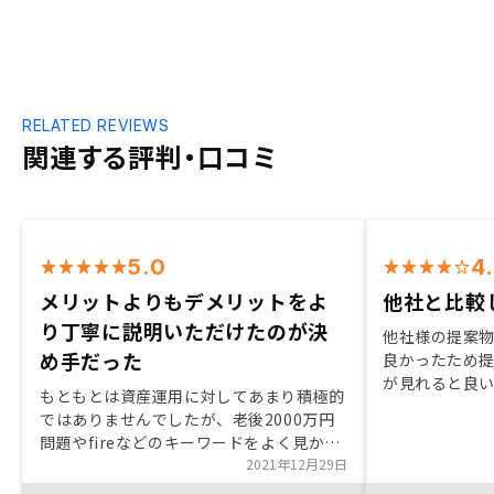
RELATED REVIEWS
関連する評判・口コミ
5.0
4
メリットよりもデメリットをよ
他社と比較
り丁寧に説明いただけたのが決
他社様の提案
め手だった
良かったため
が見れると良
もともとは資産運用に対してあまり積極的
ではありませんでしたが、老後2000万円
問題やfireなどのキーワードをよく見かけ
るようになり、次第に自分も投資先を見つ
2021年12月29日
けなければと考え始めていた矢先に目に入