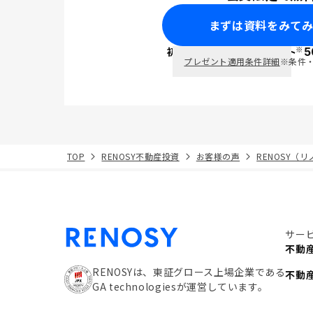
まずは資料をみて
※
初回面談で
ポイント
5
PayPay
プレゼント適用条件詳細
※条件
TOP
RENOSY不動産投資
お客様の声
RENOSY（
サー
不動
RENOSYは、東証グロース上場企業である
不動
GA technologiesが運営しています。