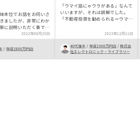
「ウマイ話にゃウラがある」なんて
いいますが、それは誤解でした。
味本位でお話をお伺いさ
「不動産投資を勧められる＝ウマイ
きましたが、非常にわか
話」って勝手な解釈をしていました
寧に説明いただく事で不
が全然違いました。 漠然と「不動
ただき、ご一緒に運用い
2022年08月25日
2023年12月11日
産投資＝リスク」と捉えていました
心感を得られた事が最大
し、収入が潤沢にあるわけでもない
40代後半
/
年収1000万円台
/
株式会
。また契約プロセスにお
半
/
年収2800万円台
ので「貧乏根性」と言いますか、何
社エレクトロニック・ライブラリー
ード感と透明性を以って
となく「お金持ちがやること」と思
だけるため、初めてでも
っていました。 ただ、今回、面談
かったのが印象的です。
担当者（生島さん）が本当に丁寧か
のアプリ管理も画期的だ
つ話しやすい対応をしてくれたこと
。
で、抱えていた不安などが払しょく
され、最後には「やらない選択肢な
んてある？」くらいにまでなってい
たと思います。 「不動産」「投
資」という言葉が放つイメージは
「リスクだ」と思っている人は多い
と思います。でも、「何がリス
ク？」と言われて答えられるほど勉
強している人もいないんじゃないか