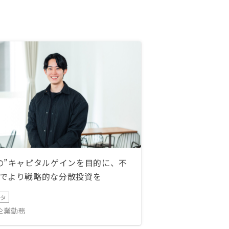
の”キャピタルゲインを目的に、不
でより戦略的な分散投資を
ータ
IT企業勤務