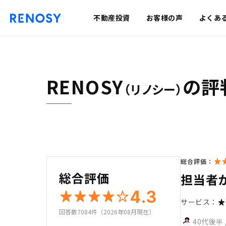
不動産投資
お客様の声
よくあ
RENOSY
の評
（リノシー）
総合評価：
総合評価
担当者
4.3
サービス：
回答数7084件（2026年08月現在）
40代後半