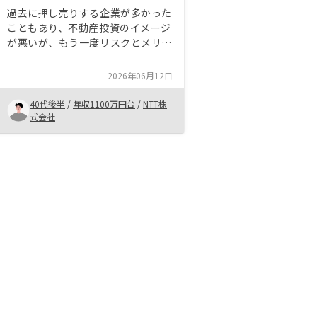
過去に押し売りする企業が多かった
こともあり、不動産投資のイメージ
が悪いが、もう一度リスクとメリッ
トを冷静に分析した方がよい。 冷
静に分析するにあたって、リノシー
2026年06月12日
は情報提供などのサポートも適切
（過度でも、不足でもない）に行っ
40代後半
/
年収1100万円台
/
NTT株
てくれると感じてます。
式会社