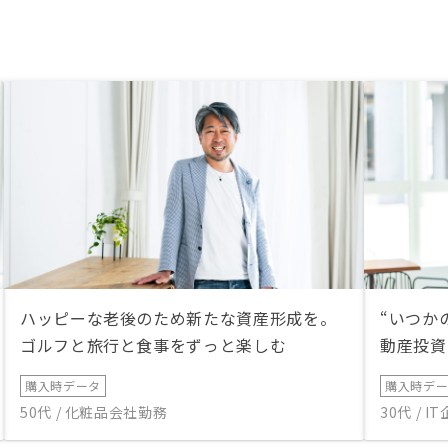
な、と思います。「うまい話って
何？」「リスクって何？」を一つ一
つつぶしていくことで、本当の答え
が出るのかな、と思います。すごく
良くしてもらっているので不安はな
いのですが、ぜひ、たくさんのお客
様を増やしていただき、この事業そ
のものが継続されていくことを願っ
ています。
ハッピーな老後のため新たな資産形成を。
“いつか
ゴルフと旅行と食事をずっと楽しむ
動産投資
購入時データ
購入時デ
50代 / 化粧品会社勤務
30代 / 