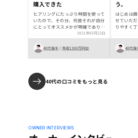
購入できた
う。
ヒアリングにたっぷり時間を使って
はじめは興
いたので、その分、何故それが自分
せていただ
にとってオススメかが明確であり、
りやすく丁
納得できるモノであった。契約後
2021年05月22日
安を解消い
に、色紙をもらいましたが、少し機
ただける安
械的に感じた。物件の写真を添え
の理由です
40代後半
/
年収1300万円台
40代後
て、さらに同席者のコメントもあれ
いてもスピ
ば更に良かったです
進めていた
分かりやす
引き渡し後
と思います
40代の口コミをもっと見る
OWNER INTERVIEWS