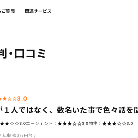
るご質問
関連サービス
判・口コミ
3.0
が１人ではなく、数名いた事で色々話を
エージェント：
物件：
3.0
3.0
3.0
/
年収900万円台
/