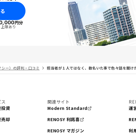
みる
0,000
円分
・上限あり
リノシー）の評判・口コミ
担当者が１人ではなく、数名いた事で色々話を聞け
ビス
関連サイト
RE
産投資
Modern Standard
運
産売却
RENOSY 利諾喜
RE
RENOSY マガジン
利