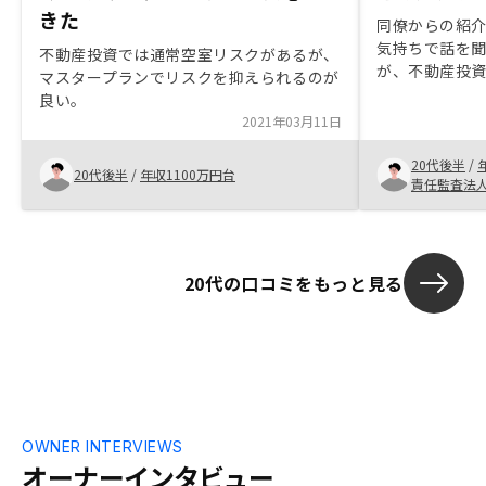
きた
同僚からの紹
気持ちで話を
不動産投資では通常空室リスクがあるが、
が、不動産投
マスタープランでリスクを抑えられるのが
説明が非常に
良い。
信用力を活か
2021年03月11日
により若いう
とが今後の人
20代後半
/
20代後半
/
年収1100万円台
なるだろうと
責任監査法
った方は全員
きがスムーズ
上がるタイミン
ことを検討し
20代の口コミをもっと見る
OWNER INTERVIEWS
オーナーインタビュー