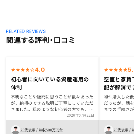
RELATED REVIEWS
関連する評判・口コミ
4.0
5
初心者に向いている資産運用の
空室と家賃
体制
配が解消で
不明なことや疑問に思うことが数々あった
物件購入した
が、納得のできる説明ご丁寧にしていただ
だったが、話を
きました。私のような初心者の方でも、リ
までの手続き
スクも低く、始めやすい資産運用だと思い
2020年07月22日
となった。特
ます。川崎フロンターレのスポンサー様な
ので、サポーター向けのサービスや特典が
20代後半
/
年収500万円台
20代後半
/