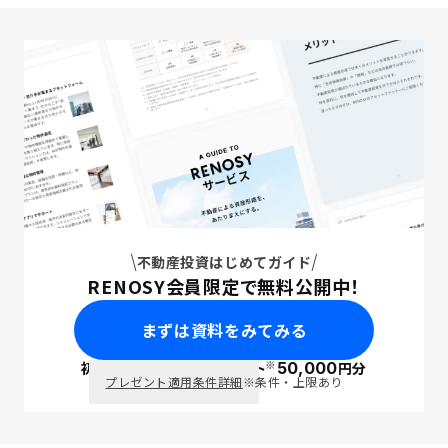
不動産投資はじめてガイド
RENOSY会員限定で無料公開中！
まずは資料をみてみる
※
初回面談で
ポイント
50,000
円分
PayPay
プレゼント適用条件詳細
※条件・上限あり