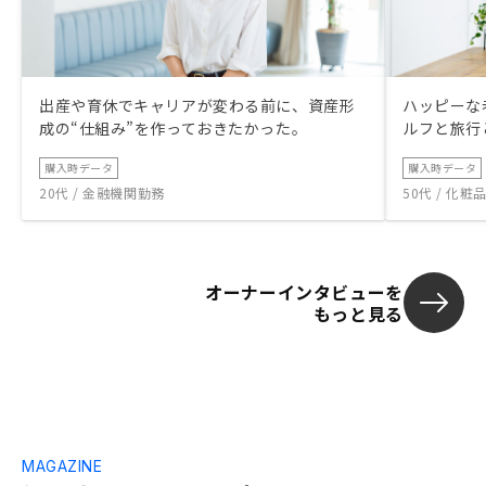
出産や育休でキャリアが変わる前に、資産形
ハッピーな
成の“仕組み”を作っておきたかった。
ルフと旅行
購入時データ
購入時データ
20代 / 金融機関勤務
50代 / 化
オーナーインタビューを
もっと見る
MAGAZINE