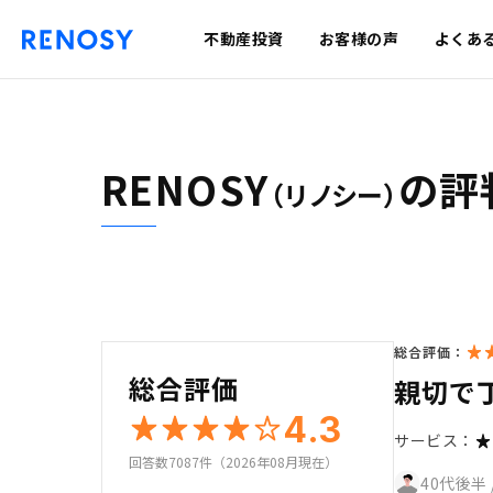
不動産投資
お客様の声
よくあ
RENOSY
の評
（リノシー）
総合評価：
総合評価
親切で
4.3
サービス：
回答数7087件（2026年08月現在）
40代後半