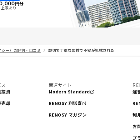
0,000
円分
・上限あり
リノシー）の評判・口コミ
親切で丁寧な応対で不安が払拭された
ビス
関連サイト
RE
産投資
Modern Standard
運
産売却
RENOSY 利諾喜
RE
RENOSY マガジン
利
お
プ