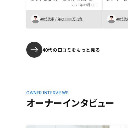
内容など）が大きいように感じまし
2020年09月13日
に大阪の物
た。
しました。
が可能なの
40代後半
/
年収1500万円台
40代後
混乱するこ
40代の口コミをもっと見る
OWNER INTERVIEWS
オーナーインタビュー