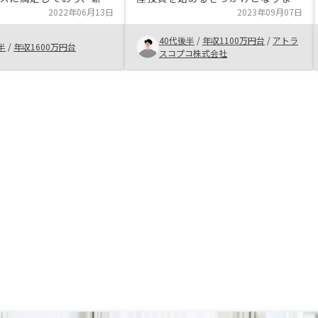
件に挑戦してみることと
2022年06月13日
た。担当者から連絡があった時は、
2023年09月07日
また、アプリによる確認
もしかしたら詐欺ではないか、と半
40代後半
/
年収1100万円台
/
アトラ
で、物件が増えてきても
信半疑でしたが、打ち合わせを重な
半
/
年収1600万円台
スコプコ株式会社
とがありません。
るにつれて担当者の紳士的かつ丁寧
な対応で信用できると判断し購入に
至りました。生命保険の代わりにな
ることや老後収入を目的として良い
物件があれば買い増しも検討したい
と思います。保有後の情報提供や提
案が少ない