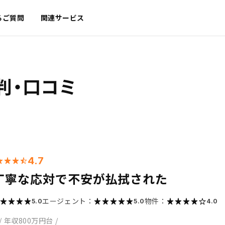
るご質問
関連サービス
判・口コミ
4.7
丁寧な応対で不安が払拭された
エージェント：
物件：
5.0
5.0
4.0
/
年収800万円台
/