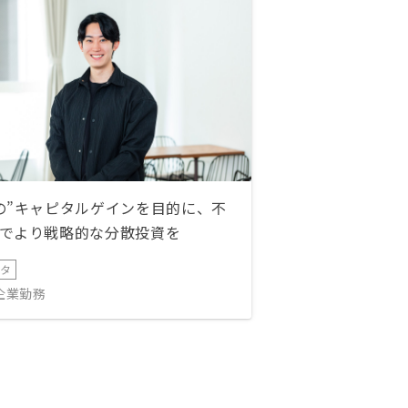
の”キャピタルゲインを目的に、不
でより戦略的な分散投資を
ータ
IT企業勤務