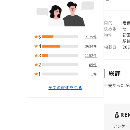
目的
老
決め手
セ
物件
初
5
2175件
駅徒
4
3634件
掲載日
20
3
1192件
2
85件
総評
1
1件
不安だったが
全ての評価を見る
RE
アンケー