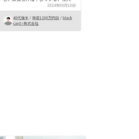
力とデジタル駆使し他マーケティン
2024年09月10日
グ力は他社にはないスピード感と機
40代後半
/
年収1200万円台
/
black
会創出に繋がっている。専用アプリ
card i 株式会社
のプラットフォームは利用しやすい