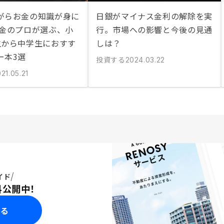
がらお金の知識が身に
日銀がマイナス金利の解除を実
お金のプロが選ぶ、小
行。市場への影響と今後の見通
生から中学生におすす
しは？
ー本3選
投資する
2024.03.22
21.05.21
イド
料公開中！
みる