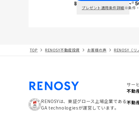
※
初回面談で
ポイント
5
PayPay
プレゼント適用条件詳細
※条件
TOP
RENOSY不動産投資
お客様の声
RENOSY（
サー
不動
RENOSYは、東証グロース上場企業である
不動
GA technologiesが運営しています。