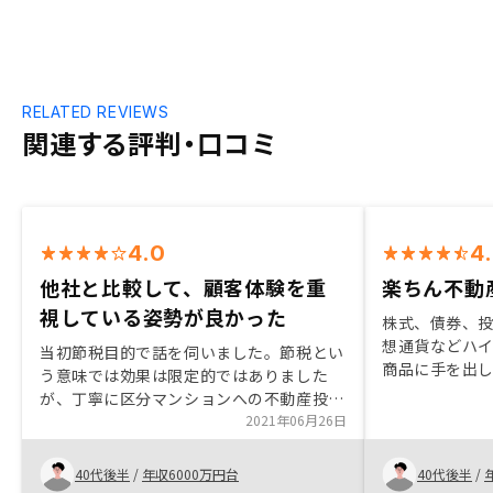
RELATED REVIEWS
関連する評判・口コミ
4.0
4
他社と比較して、顧客体験を重
楽ちん不動
視している姿勢が良かった
株式、債券、投
想通貨などハ
当初節税目的で話を伺いました。節税とい
商品に手を出
う意味では効果は限定的ではありました
が増して、当
が、丁寧に区分マンションへの不動産投資
た。そんな時に
のメリット・リスクをご説明いただいて購
2021年06月26日
投資にを始め
入に至りました。 他社も複数社検討しま
で、安定的な
したが、物件自体の良さ、説明の丁寧さ、
40代後半
/
年収6000万円台
40代後半
/
目処が立ちそ
顧客体験を重視している会社の姿勢から