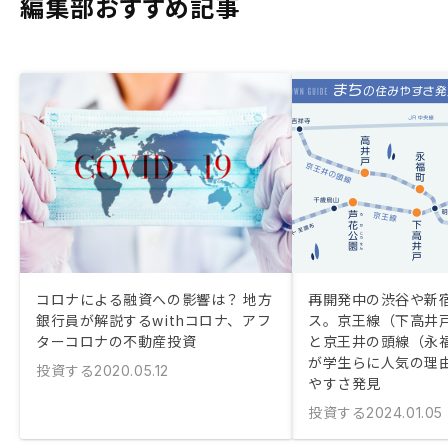
編集部おすすめ記事
コロナによる融資への影響は？ 地方
再開発中の渋谷や新
銀行員が解説するwithコロナ、アフ
ス。京王線（下高井
ターコロナの不動産投資
と京王井の頭線（永
が学生らに人気の理
投資する
2020.05.12
やすさ発見
投資する
2024.01.05