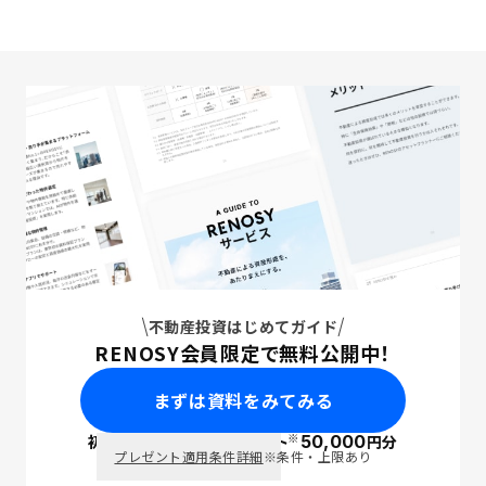
不動産投資はじめてガイド
RENOSY会員限定で無料公開中！
まずは資料をみてみる
※
初回面談で
ポイント
50,000
円分
PayPay
プレゼント適用条件詳細
※条件・上限あり