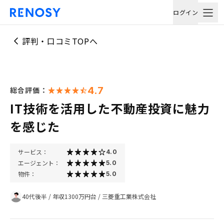
ログイン
評判・口コミTOPへ
4.7
総合評価：
IT技術を活用した不動産投資に魅力
を感じた
サービス：
4.0
エージェント：
5.0
物件：
5.0
40代後半
/
年収1300万円台
/
三菱重工業株式会社