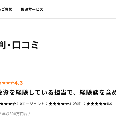
るご質問
関連サービス
判・口コミ
4.3
投資を経験している担当で、経験談を含
エージェント：
物件：
4.0
4.0
5.0
/
年収800万円台
/