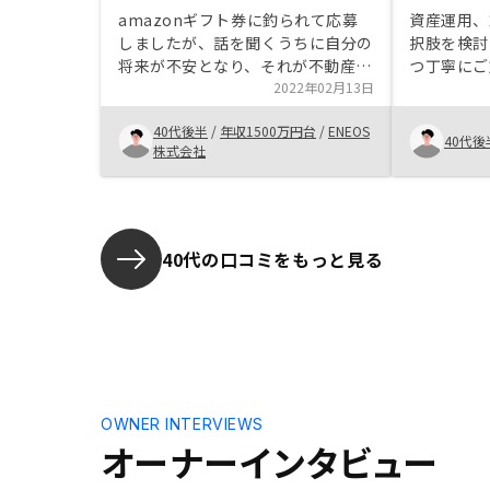
amazonギフト券に釣られて応募
資産運用、
しましたが、話を聞くうちに自分の
択肢を検討
将来が不安となり、それが不動産投
つ丁寧にご
資で少しは解決きそうなことがわか
2022年02月13日
Renos
ったため、今回不動産投資をはじめ
で、これま
40代後半
/
年収1500万円台
/
ENEOS
た。営業の説明も分かりやすく、こ
のイメージ
40代後
株式会社
ちらの不手際にも非常に丁寧に対応
ました。本
いただきました。
多くの方に
す。
40代の口コミをもっと見る
OWNER INTERVIEWS
オーナーインタビュー