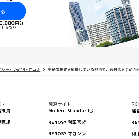
みる
0,000
円分
・上限あり
リノシー）の評判・口コミ
不動産投資を経験している担当で、経験談を含めた
ビス
関連サイト
RE
産投資
Modern Standard
運
産売却
RENOSY 利諾喜
RE
RENOSY マガジン
利