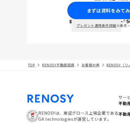
まずは資料をみて
※
初回面談で
ポイント
5
PayPay
プレゼント適用条件詳細
※条件
TOP
RENOSY不動産投資
お客様の声
RENOSY（
サー
不動
RENOSYは、東証グロース上場企業である
不動
GA technologiesが運営しています。