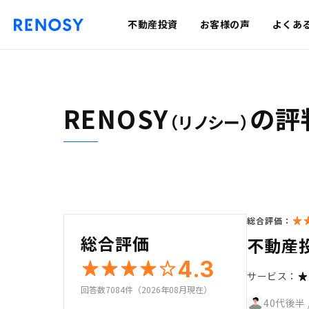
不動産投資
お客様の声
よくあ
RENOSY
の評
（リノシー）
総合評価：
総合評価
不動産
4.3
サービス：
回答数7084件（2026年08月現在）
40代後半