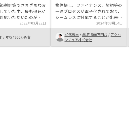
節税対策でさまざまな選
物件探し、ファイナンス、契約等の
していた中、最も迅速か
一連プロセスが電子化されており、
対応いただいたのが
シームレスに対応することが出来る
yさんでした。手続きも簡便
2022年03月22日
ため、忙しい私にもストレスを感じ
2024年08月14日
で抱いていた不動産投資
ることなく手続きを行うことができ
40代後半
/
年収1500万円台
/
アクセ
を良い意味で覆してくれ
ました。 メリット、デメリットの
半
/
年収4900万円台
ンチュア株式会社
当にありがたいですし、
説明もわかりやすかったです。手数
実感していただきたいで
料等を含むどんなキャッシュアウト
が直近発生するか、先々発生するか
はもう少しクリアにご説明いただい
ても良いかなと思いました。