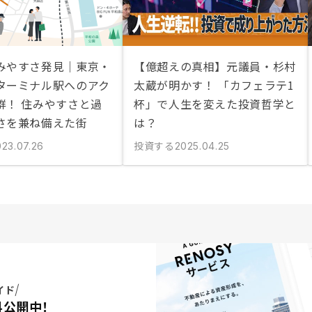
みやすさ発見｜東京・
【億超えの真相】元議員・杉村
ターミナル駅へのアク
太蔵が明かす！ 「カフェラテ1
群！ 住みやすさと過
杯」で人生を変えた投資哲学と
さを兼ね備えた街
は？
投資する
023.07.26
2025.04.25
イド
料公開中！