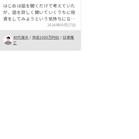
はじめは話を聞くだけで考えていた
が、話を詳しく聞いていくうちに投
資をしてみようという気持ちになっ
た。 物件も多岐に渡り自分の希望
2026年05月27日
の物件に巡り会えたという事も良か
40代後半
/
年収1000万円台
/
日東電
った。 担当者とのやりとりもスム
工
ーズで、今回契約する事になりまし
た。