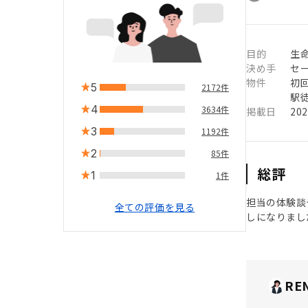
目的
生
決め手
セ
物件
初
5
2172件
駅徒
4
3634件
掲載日
20
3
1192件
2
85件
総評
1
1件
担当の体験談
全ての評価を見る
しになりまし
RE