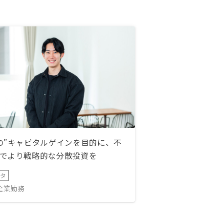
の”キャピタルゲインを目的に、不
でより戦略的な分散投資を
ータ
IT企業勤務