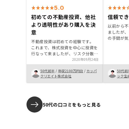
5.0
初めての不動産投資、他社
信頼で
より透明性があり購入を決
以前から不
意
ましたが、
の手間が気
不動産投資は初めての経験です。
た。 今回R
これまで、株式投資を中心に投資を
り、このハ
行なって来ましたが、リスク分散の
ったので、
点から、今回の投資を行なっていま
2020年09月24日
た。 営業
す。 良かった点としては、これま
も丁寧に分
50代前半
/
年収2100万円台
/
カッパ
50代前
でも興味はありましたが、どうして
き、信頼で
クリエイト株式会社
ック生
も胡散臭さが拭い切れずにおりまし
終的には購
た。今回、担当の方もそうですが、
た。
御社の会社としての姿勢、(情報開
示を含めて)透明性の安心感から決
めました。現在の透明性を継続して
50代の口コミをもっと見る
欲しい。