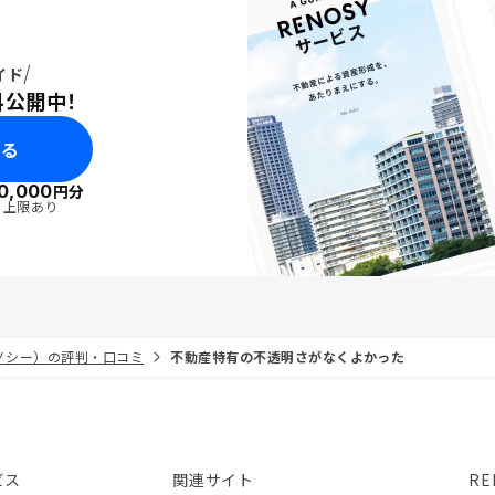
イド
料公開中！
みる
0,000
円分
・上限あり
リノシー）の評判・口コミ
不動産特有の不透明さがなくよかった
ビス
関連サイト
RE