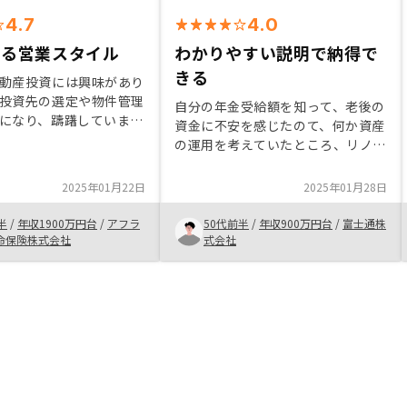
4.7
4.0
きる営業スタイル
わかりやすい説明で納得で
きる
動産投資には興味があり
投資先の選定や物件管理
自分の年金受給額を知って、老後の
になり、躊躇していまし
資金に不安を感じたのて、何か資産
enosyをネット広告で知
の運用を考えていたところ、リノシ
ードルがかなり低そうだ
ーの紹介動画をよく見かけたのでと
話を聞くことにしまし
りあえず話しを聞いて見ようとおも
2025年01月22日
2025年01月28日
の方は若いですが、とて
ったのがきっかけでした。 あと
かりやすく説明いただ
PayPayポイントももらえるようだ
半
/
年収1900万円台
/
アフラ
50代前半
/
年収900万円台
/
富士通株
きると感じたことが、最
つたので
命保険株式会社
式会社
入の決め手になりまし