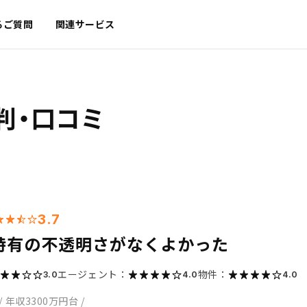
るご質問
関連サービス
判・口コミ
3.7
特有の不透明さがなくよかった
エージェント：
物件：
3.0
4.0
4.0
/
年収3300万円台
/