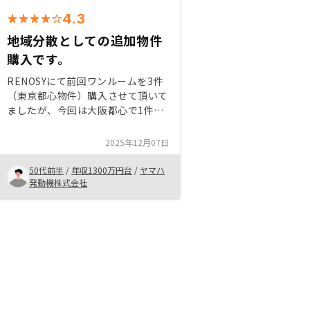
4.3
地域分散としての追加物件
購入です。
RENOSYにて前回ワンルームを3件
（東京都心物件）購入させて頂いて
ましたが、今回は大阪都心で1件追
加で購入する事にしました。担当者
へ追加購入検討は伝えてましたが、
2025年12月07日
良い物件の提案を頂けたので、リス
ク分散として違う地域の物件を購入
50代前半
/
年収1300万円台
/
ヤマハ
しました。信用範囲内で銀行融資も
発動機株式会社
可能との回答もあり、将来的な出口
戦略も想定しリスクが許容範囲と判
断しての購入です。運用については
継続して支援サポートして頂ける事
を期待します。明確な出口戦略を何
パターンか提案頂けると、リスクを
理解した上で、将来的な出口戦略も
想定しつつ、不動産投資の全体イメ