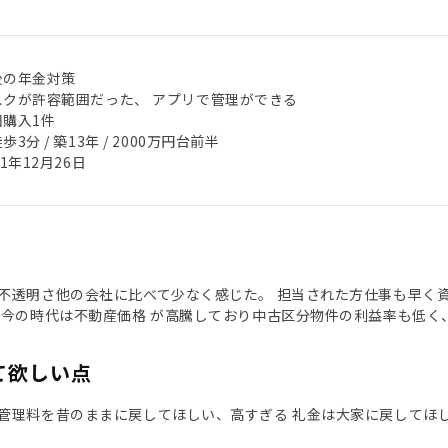
後の年金対策
スクが許容範囲だった、 アプリで管理ができる
回購入1件
歩3分 / 築13年 / 2000万円台前半
21年12月26日
不透明さ他の会社に比べて少なく感じた。 担当された方仕事も早く
し今の時代は不動産価格 が高騰しており中古区分物件の利益率も低
て欲しい点
管理料を昔のままに戻してほしい、高すぎる 礼金は大家に戻してほ