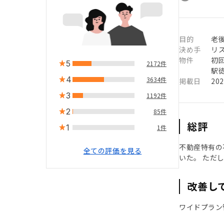
目的
老
決め手
リ
物件
初
5
2172件
駅徒
4
3634件
掲載日
20
3
1192件
2
85件
総評
1
1件
不動産特有の
全ての評価を見る
いた。 ただ
改善し
ワイドプラン