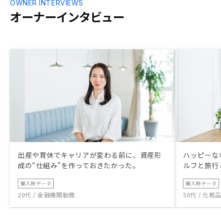
OWNER INTERVIEWS
オーナーインタビュー
出産や育休でキャリアが変わる前に、資産形
ハッピーな
成の“仕組み”を作っておきたかった。
ルフと旅行
購入時データ
購入時データ
20代 / 金融機関勤務
50代 / 化