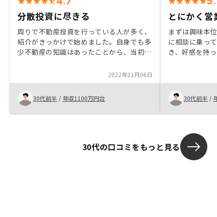
4.7
5
分散投資に尽きる
とにかく営
周りで不動産投資を行っている人が多く、
まずは興味本
紹介がきっかけで始めました。自身でも多
に相談に乗っ
少不動産の知識はあったことから、当初は
き、好感を持
聞くだけ聞いてみるか、と軽い気持ちで話
にも丁寧に教
を聞きました。メリットデメリットを自分
になった。不
2022年11月06日
なりに理解し、担当からタイミングよく良
問するように
い物件の紹介をいただいたことから、購入
った。保険は
30代前半
/
年収1100万円台
30代前半
/
に至りました。
たので、不動
約までの手続
いが、それは
のこと。記入
30代の口コミをもっと見る