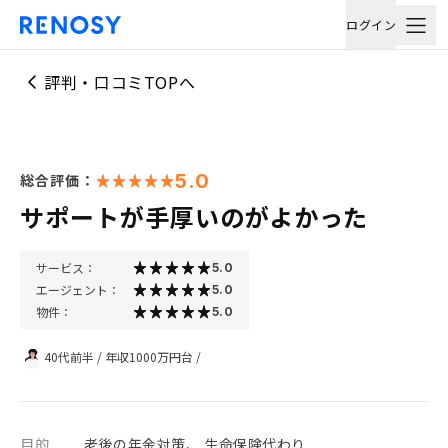
ログイン
評判・口コミTOPへ
5.0
総合評価：
サポートが手厚いのがよかった
サービス：
5.0
エージェント：
5.0
物件：
5.0
40代前半
/
年収1000万円台
/
目的
老後の年金対策、 生命保険代わり