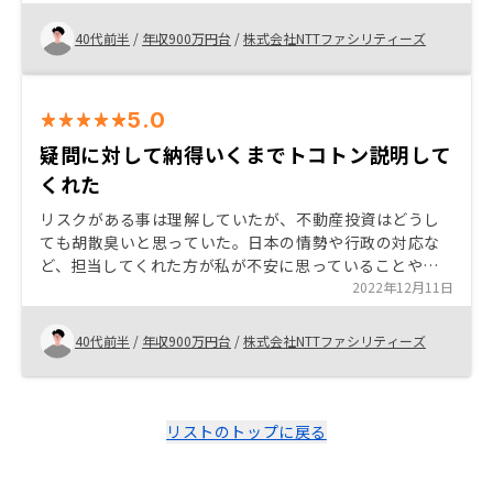
限省いているのではないかと感じられた。
40代前半
/
年収900万円台
/
株式会社NTTファシリティーズ
5.0
疑問に対して納得いくまでトコトン説明して
くれた
リスクがある事は理解していたが、不動産投資はどうし
ても胡散臭いと思っていた。日本の情勢や行政の対応な
ど、担当してくれた方が私が不安に思っていることや質
問に対して的確な回答を頂くことができたので信頼する
2022年12月11日
事ができた。
40代前半
/
年収900万円台
/
株式会社NTTファシリティーズ
リストのトップに戻る