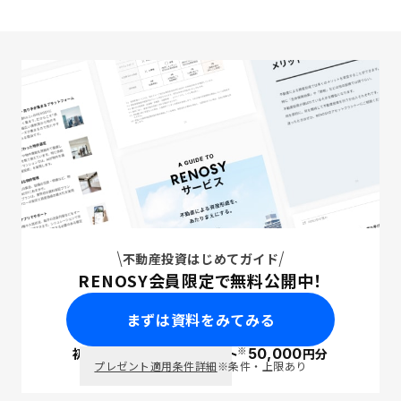
不動産投資はじめてガイド
RENOSY会員限定で無料公開中！
まずは資料をみてみる
※
初回面談で
ポイント
50,000
円分
PayPay
プレゼント適用条件詳細
※条件・上限あり