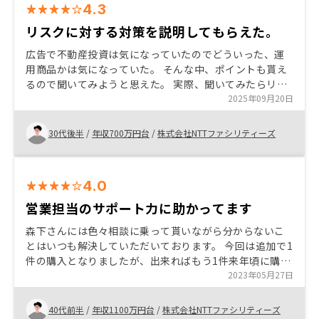
4.3
リスクに対する対策を説明してもらえた。
広告で不動産投資は気になっていたのでどういった、運
用商品かは気になっていた。 そんな中、ポイントも貰え
るので聞いてみようと思えた。 実際、聞いてみたらリス
クはありながらもしっかりとリスクを少なくするように
2025年09月20日
なっていたのでチャレンジできた。
30代後半
/
年収700万円台
/
株式会社NTTファシリティーズ
4.0
営業担当のサポート力に助かってます
森下さんには色々相談に乗って貰いながら分からないこ
とはいつも解決していただいております。 今回は追加で1
件の購入となりましたが、出来ればもう1件来年頃に購入
出来ればなと考えています 確定申告の時期ですが、サポ
2023年05月27日
ートも充実していてとても良いです
40代前半
/
年収1100万円台
/
株式会社NTTファシリティーズ