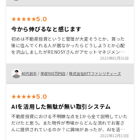
5.0
今から伸びるなと感じます
初めは不動産投資というと管理が大変そうとか、買った
後に住んでくれる人が居なかったらどうしようとか心配
を沢山しましたがRENOSYさんがアセットマネジメント·
リーシングマネジメントも行ってくれるのが大変魅力的
2023年01月31日
でした。担当してくれた方も丁寧な説明をしてくれて信
頼できました。
40代前半
/
年収900万円台
/
株式会社NTTファシリティーズ
5.0
AIを活用した無駄が無い取引システム
不動産投資における不明瞭な点を1から全て説明していた
だけたと思う。また物件が市場からどんな流れでお客さ
んに提供されているのか？に興味があったが、AIを活用
した無駄の無いシステム構築がされておりコストを最大
2022年12月13日