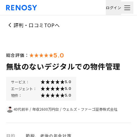
ログイン
評判・口コミTOPへ
5.0
総合評価：
無駄のないデジタルでの物件管理
サービス：
5.0
エージェント：
5.0
物件：
5.0
40代前半
/
年収2600万円台
/
ウェルズ・ファーゴ証券株式会社
目的
節税、 老後の年金対策