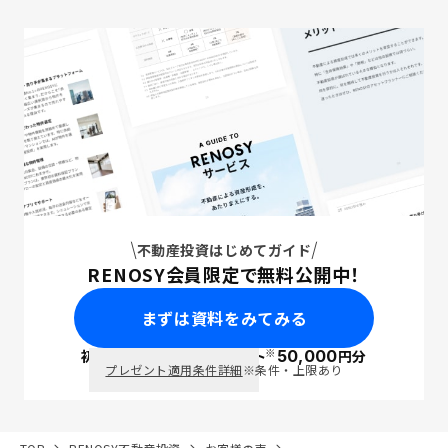
不動産投資はじめてガイド
RENOSY会員限定で無料公開中！
まずは資料をみてみる
※
初回面談で
ポイント
50,000
円分
PayPay
プレゼント適用条件詳細
※条件・上限あり