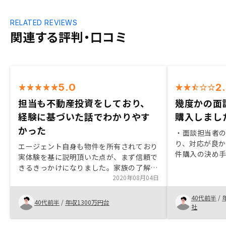
RELATED REVIEWS
関連する評判・口コミ
5.0
2
担当も不動産投資をしており、
幾度かの面
経験に基づいた話でわかりやす
購入しまし
かった
・面談担当者の
り、対応が良
エージェント自身も物件を所有されており
件購入の決め手
実体験を基に説明頂いた点が、まず信頼で
別会社の新築
きるきっかけになりました。家族の了解を
していたが、
取るまでの個人的な事情にも理解を頂き、
2020年08月04日
ず、紹介して
粘り強く物件を紹介いただいた点もとても
が良いものだっ
40代前半
/
満足しています。ビデオ会議やチャットで
40代前半
/
年収1300万円台
件量を多く保
社
の問い合わせ対応など、対面に取って代わ
件もあり中古
るオプション提示があると望ましいです。