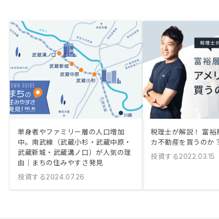
単身者やファミリー層の人口増加
税理士が解説！ 富裕
中。南武線（武蔵小杉・武蔵中原・
カ不動産を買うのか
武蔵新城・武蔵溝ノ口）が人気の理
投資する
2022.03.15
由｜まちの住みやすさ発見
投資する
2024.07.26