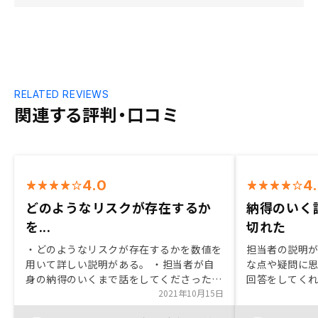
RELATED REVIEWS
関連する評判・口コミ
4.0
4
どのようなリスクが存在するか
納得のいく
を...
切れた
・どのようなリスクが存在するかを数値を
担当者の説明
用いて詳しい説明がある。 ・担当者が自
な点や疑問に
身の納得のいくまで話をしてくださった。
回答をしてく
・契約までのフローがわかりやすくスピー
2021年10月15日
件の運用につ
ディーであった。 ・始めるにあたり不安
ーナーの利益