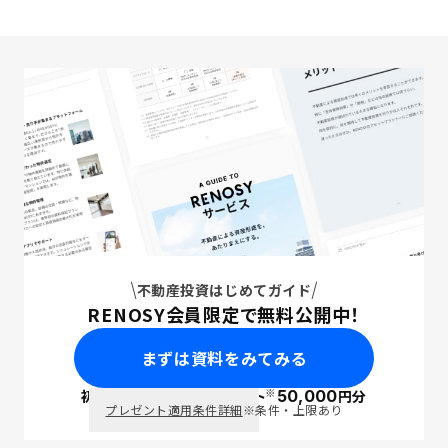
不動産投資はじめてガイド
RENOSY会員限定で無料公開中！
まずは資料をみてみる
※
初回面談で
ポイント
50,000
円分
PayPay
プレゼント適用条件詳細
※条件・上限あり