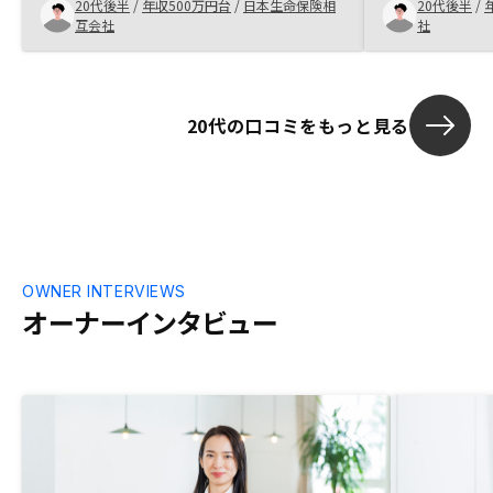
20代後半
/
年収500万円台
/
日本生命保険相
20代後半
/
だった点は、どこまで親身に不動産の営業
たことに満足
互会社
社
をしてくださるか(不動産業界の営業はあ
で、収入印紙
まり良い噂を聞かないため)。貴社にとっ
連携不足を感
て営業にマイナスに働くとは思うが、購入
たい。
物件を売った際にかかる具体的な税金の大
20代の口コミをもっと見る
きさも教えてほしい。
OWNER INTERVIEWS
オーナーインタビュー