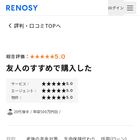
ログイン
評判・口コミTOPへ
5.0
総合評価：
友人のすすめで購入した
サービス：
5.0
エージェント：
5.0
物件：
5.0
20代後半
/
年収500万円台
/
目的
老後の年金対策、 生命保険代わり、 信用(ローン)