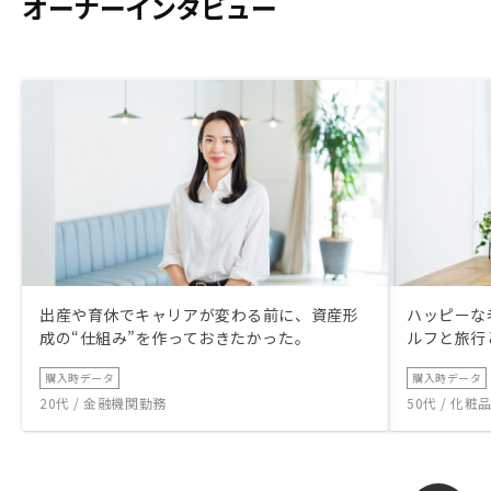
オーナーインタビュー
出産や育休でキャリアが変わる前に、資産形
ハッピーな
成の“仕組み”を作っておきたかった。
ルフと旅行
購入時データ
購入時データ
20代 / 金融機関勤務
50代 / 化