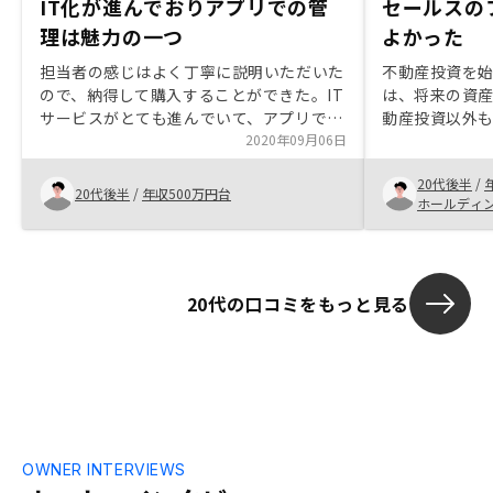
IT化が進んでおりアプリでの管
セールスの
理は魅力の一つ
よかった
担当者の感じはよく丁寧に説明いただいた
不動産投資を
ので、納得して購入することができた。IT
は、将来の資
サービスがとても進んでいて、アプリで管
動産投資以外
理できるというのは魅力の一つ。関係法令
2020年09月06日
人の紹介でリ
や、用語を調べられるようなサイトに飛べ
産形成のイメ
20代後半
/
るといい。
ると判断した
20代後半
/
年収500万円台
ホールディ
した。
20代の口コミをもっと見る
OWNER INTERVIEWS