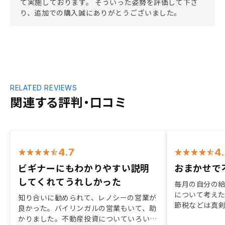
て実施しております。 そういった姿勢を評価して下さ
り、追加での購入誠にありがとうございました。
RELATED REVIEWS
関連する評判・口コミ
4.7
4
ビギナーにもわかりやすい説明
おまかせで
してくれてうれしかった
毎月の自分の
について考え
知り合いに勧められて、レノシーの営業が
節税などは真
良かった。バイリンガルの営業もいて、助
ろと調べたこ
かりました。不動産投資についていろいろ