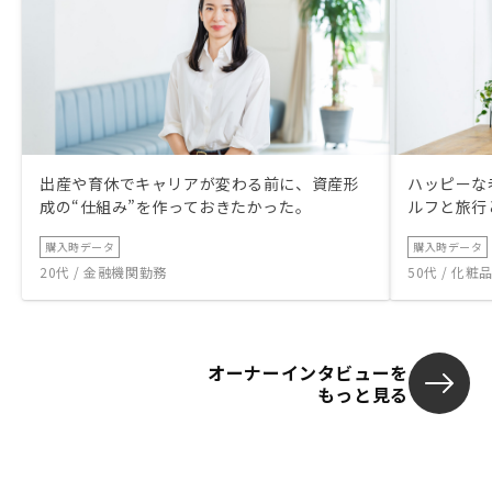
出産や育休でキャリアが変わる前に、資産形
ハッピーな
成の“仕組み”を作っておきたかった。
ルフと旅行
購入時データ
購入時データ
20代 / 金融機関勤務
50代 / 化
オーナーインタビューを
もっと見る