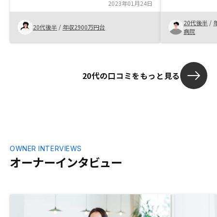
あった。 ただ
勉強させていただきありがたいです！連絡
2023年01月24日
に時間をかけ
も取りやすく、返事も速いです。レノシー
願いできる不
20代後半
/
はフルサービスなのでとても便利だと思い
20代後半
/
年収2900万円台
知った。 プラ
病院
ます。
てこれなら自
20代の口コミをもっと見る
OWNER INTERVIEWS
オーナーインタビュー