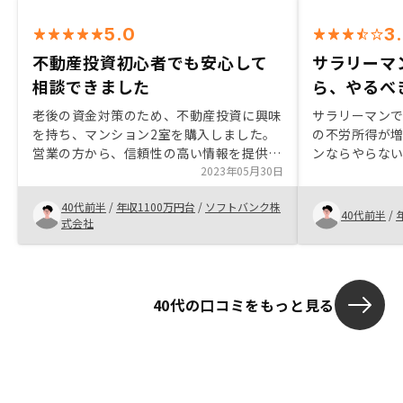
5.0
3
不動産投資初心者でも安心して
サラリーマ
相談できました
ら、やるべ
老後の資金対策のため、不動産投資に興味
サラリーマン
を持ち、マンション2室を購入しました。
の不労所得が
営業の方から、信頼性の高い情報を提供し
ンならやらな
ていただき、安心して購入することができ
2023年05月30日
購入を決めまし
ました。実感はまだ薄いですが、アプリで
たが、キチン
40代前半
/
年収1100万円台
/
ソフトバンク株
簡単に管理できるため、手軽に資産管理で
も下がること
40代前半
/
式会社
きる安心感があります。将来に向けた資産
ぜひやるべきだ
形成に興味のある方には、不動産投資はぜ
済が1万円前後
ひ検討してほしいと思います。
っているだろ
るのは否めない
40代の口コミをもっと見る
くは若干のプ
落とせば、本
し、更に選ば