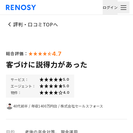
ログイン
評判・口コミTOPへ
4.7
総合評価：
客づけに説得力があった
サービス：
5.0
エージェント：
5.0
物件：
4.0
40代前半
/
年収1400万円台
/
株式会社セールスフォース
目的
老後の年金対策、 現金運用