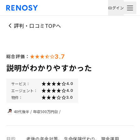
ログイン
評判・口コミTOPへ
3.7
総合評価：
説明がわかりやすかった
サービス：
4.0
エージェント：
4.0
物件：
3.0
40代後半
/
年収500万円台
/
目的
老後の年金対策、 生命保険代わり、 現金運用