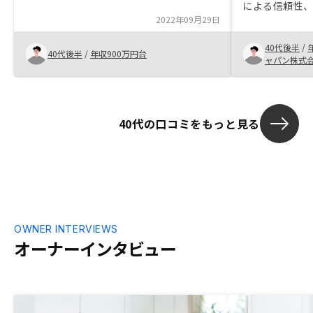
した。定年まで20年ないのでフルローン
による信頼性
でなく個人年金を解約して頭金に充ててい
2022年09月29日
選択した ・物
ます。決め手になったのはNEOインカムプ
自分に適切な物
ランで先の計算がしやすくなった所です。
40代後半
/
での手続きが詳し
40代後半
/
年収900万円台
法的な問題があるのかとは思いますが、シ
ャパン株式
サポートいた
ミュレーションに税金の計算が是非欲しい
きた。
です。
40代の口コミをもっと見る
OWNER INTERVIEWS
オーナーインタビュー