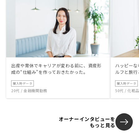
出産や育休でキャリアが変わる前に、資産形
ハッピーな
成の“仕組み”を作っておきたかった。
ルフと旅行
購入時データ
購入時データ
20代 / 金融機関勤務
50代 / 化
オーナーインタビューを
もっと見る