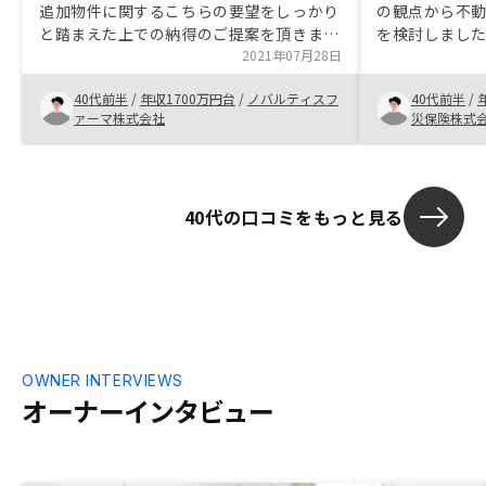
追加物件に関するこちらの要望をしっかり
の観点から不
と踏まえた上での納得のご提案を頂きまし
を検討しまし
た。 こちらの疑問を先回りしたサポート
2021年07月28日
は最初のアプ
と決済完了までのスピード感も素晴らしい
に対応いただ
40代前半
/
年収1700万円台
/
ノバルティスフ
40代前半
/
と思いました。契約時の書類は手記入の部
結することが
ァーマ株式会社
災保険株式
分が無くなっていくとより効率的かと思い
ました。
40代の口コミをもっと見る
OWNER INTERVIEWS
オーナーインタビュー