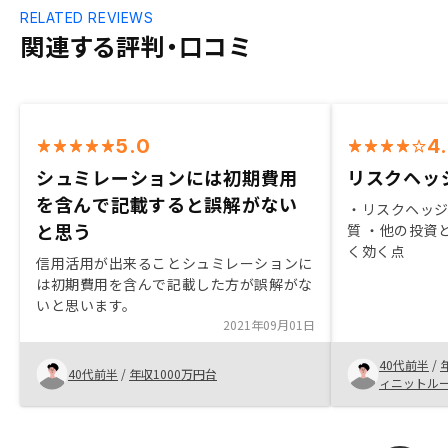
RELATED REVIEWS
関連する評判・口コミ
5.0
4
シュミレーションには初期費用
リスクヘッ
を含んで記載すると誤解がない
・リスクヘッジ
と思う
質 ・他の投資
く効く点
信用活用が出来ることシュミレーションに
は初期費用を含んで記載した方が誤解がな
いと思います。
2021年09月01日
40代前半
/
40代前半
/
年収1000万円台
ィニットル