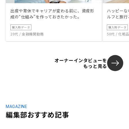
出産や育休でキャリアが変わる前に、資産形
ハッピーな
成の“仕組み”を作っておきたかった。
ルフと旅行
購入時データ
購入時データ
20代 / 金融機関勤務
50代 / 化
オーナーインタビューを
もっと見る
MAGAZINE
編集部おすすめ記事