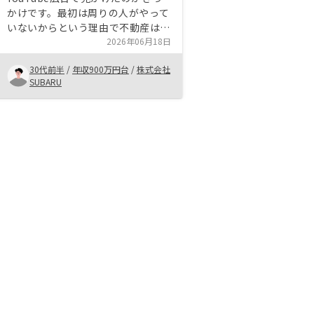
かけです。最初は周りの人がやって
いないからという理由で不動産は危
険というイメージが先行していた。
2026年06月18日
話を聞いていくと悪い会社でも無さ
30代前半
/
年収900万円台
/
株式会社
そうというのと、お客様から社員に
SUBARU
なる人も数多くいるという会社の魅
力も伝わってきました。不動産AIの
パイオニアとして頑張って欲しいと
いう想いと担当の方との信頼関係が
構築出来たので気がついたら3件目
を契約していました。メリットを実
感するのはまだまだ先ですが、期待
しています。