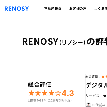
不動産投資
お客様の声
よくあ
RENOSY
の評
（リノシー）
総合評価：
総合評価
デジタ
4.3
サービス：
回答数7093件（2026年08月現在）
30代前半