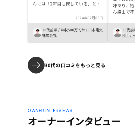
んには「2軒目も探している」と伝
味あり、始
えていたため、私の希望に合った物
ん経由で不
件を迅速に見つけていただき、本当
2024年07月03日
(ただ、購
に助かりました。質問にもすぐに回
分も彼のお
答していただき、安心して任せられ
30代前半
/
年収500万円台
/
日本電気
30代前
複数回相談
ました。 今回利用した不動産会社
株式会社
NTTデ
てもらいま
は、他の会社と比べて圧倒的な市場
規模を誇っています。現在も年間
1,000件以上の取引を誇る、業界ト
ップクラスの勢いのある会社です。
30代の口コミをもっと見る
規模が大きいという強みを生かし
て、売買から管理まで全て社内で完
結できるため、いざというときも安
心です。 老後資金対策として、不
動産投資を検討しています。不動産
投資は、早ければ早いほど効果的で
す。インフラ開発に強い会社とし
OWNER INTERVIEWS
て、投資先としてもおすすめです。
オーナーインタビュー