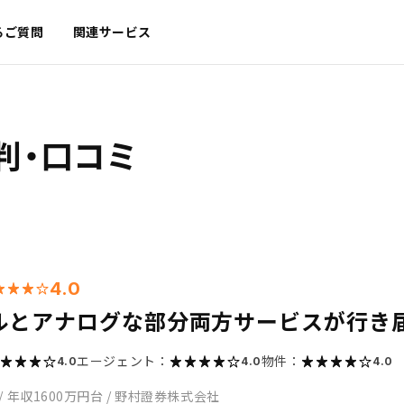
るご質問
関連サービス
判・口コミ
4.0
ルとアナログな部分両方サービスが行き
エージェント：
物件：
4.0
4.0
4.0
/
年収1600万円台
/
野村證券株式会社