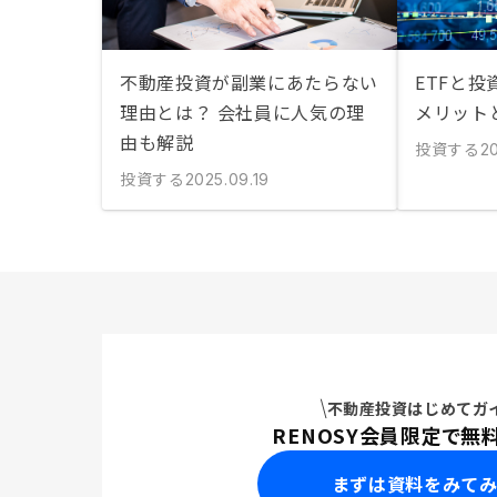
不動産投資が副業にあたらない
ETFと
理由とは？ 会社員に人気の理
メリット
由も解説
投資する
20
投資する
2025.09.19
不動産投資はじめてガ
RENOSY会員限定で無
まずは資料をみて