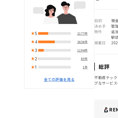
目的
現
決め手
管
物件
追
5
2177件
駅徒
4
3636件
掲載日
20
3
1194件
2
85件
総評
1
1件
不動産テック
全ての評価を見る
グなサービス
RE