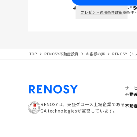
※
初回面談で
ポイント
5
PayPay
プレゼント適用条件詳細
※条件
TOP
RENOSY不動産投資
お客様の声
RENOSY（
サー
不動
RENOSYは、東証グロース上場企業である
不動
GA technologiesが運営しています。