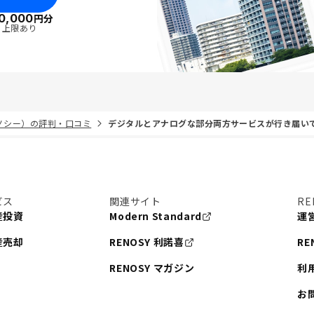
0,000
円分
・上限あり
リノシー）の評判・口コミ
デジタルとアナログな部分両方サービスが行き届い
ビス
関連サイト
RE
産投資
Modern Standard
運
産売却
RENOSY 利諾喜
RE
RENOSY マガジン
利
お