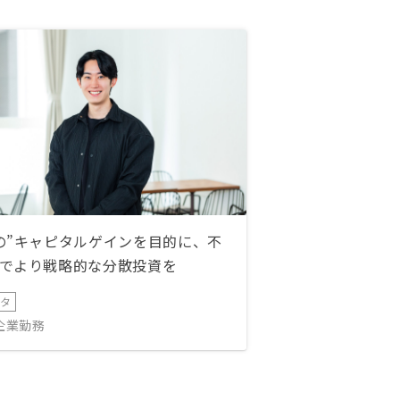
の”キャピタルゲインを目的に、不
でより戦略的な分散投資を
ータ
IT企業勤務