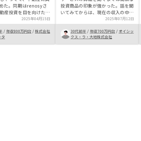
めた。同期はrenosyさ
投資商品の印象が強かった。話を聞
動産投資を目を向けた
いてみてからは、現在の収入の中で
入まではいけなかった) 自
2025年04月15日
資産運用できることや、長期でなく
2025年07月12日
誘いで、renosyさんと
てもそれなりのリターンが見込める
半
/
年収800万円台
/
株式会社
30代前半
/
年収700万円台
/
オイシッ
し、物件を数多く紹介し
ことがわかり、メリットを感じた。
ータ
クス・ラ・大地株式会社
した。
手続きは複雑だったが、都度営業担
当の方が丁寧にフォローを入れてく
れてありがたかった。 まだ初年度
であるが、節税対策になる点も期待
している。