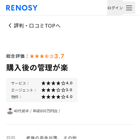
ログイン
評判・口コミTOPへ
3.7
総合評価：
購入後の管理が楽
サービス：
4.0
エージェント：
3.0
物件：
4.0
40代前半
/
年収800万円台
/
目的
老後の年金対策、 その他