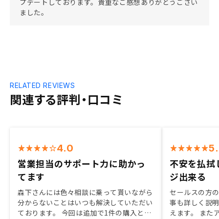
プデートしております。貴重なご感想ありがとうござい
ました。
RELATED REVIEWS
関連する評判・口コミ
4.0
5
営業担当のサポート力に助かっ
不安を払拭
てます
ジ出来る
森下さんには色々相談に乗って貰いながら
セールスの方
分からないことはいつも解決していただい
事も詳しく説
ております。 今回は追加で1件の購入とな
えます。 また