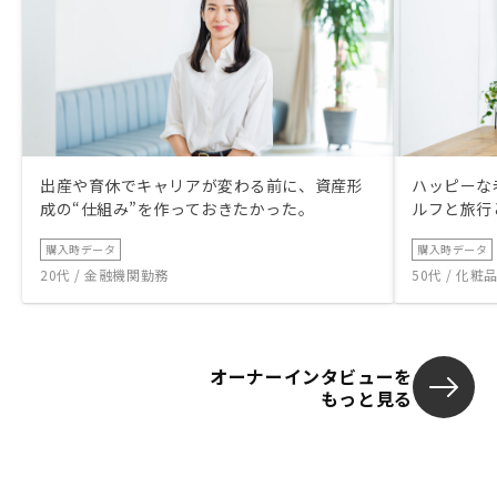
出産や育休でキャリアが変わる前に、資産形
ハッピーな
成の“仕組み”を作っておきたかった。
ルフと旅行
購入時データ
購入時データ
20代 / 金融機関勤務
50代 / 化
オーナーインタビューを
もっと見る