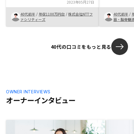
りましたが、出来ればもう1件来年頃に購
2023年05月27日
め状況把握も
入出来ればなと考えています 確定申告の
分のような人
40代前半
/
年収1100万円台
/
株式会社NTTフ
40代前半
/
時期ですが、サポートも充実していてとて
た。 無理なセ
ァシリティーズ
器・脳脊髄
も良いです
が高いと思い
40代の口コミをもっと見る
OWNER INTERVIEWS
オーナーインタビュー