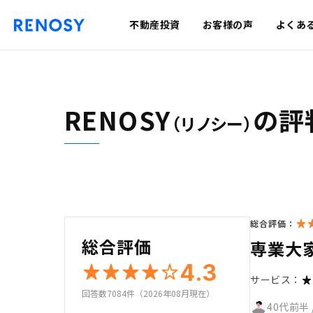
不動産投資
お客様の声
よくあ
RENOSY
の評
（リノシー）
総合評価：
総合評価
専業大
4.3
サービス：
回答数7084件（2026年08月現在）
40代前半