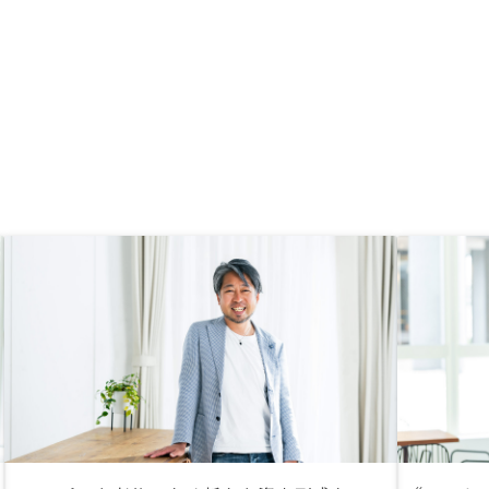
、現在は不動産の価格も
今さら買うのは不利かな
りしましたが、RENOSY
理プランなら突発的な修
滞納保障などもカバーし
で、不確実性を抑えつ
収支予測がしやすいのが
りました。