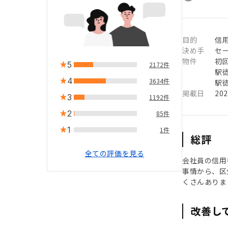
目的
信用
決め手
セ
物件
初
5
2172件
駅徒
4
3634件
駅徒
掲載日
20
3
1192件
2
85件
1
1件
総評
全ての評価を見る
会社員の信用
事情から、区
くさんありま
改善し