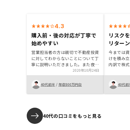
4.3
購入前・後の対応が丁寧で
リスク
始めやすい
リター
営業担当者の方は親切で不動産投資
今までは資
に対してわからないことについて丁
けを積み立
寧に説明いただきました。また夜の
内訳で株式
時間しか都合がつかなかったにも関
2020年10月24日
たのにとも
わらず、対応していただきました。
きなどにリ
正直、最初の担当の方の説明では買
感じていま
40代前半
/
年収800万円台
40代前
う気にはならなかったのですが、も
や預金を増
う一度説明を聞いた時に不動産投資
りにも低す
に対するイメージも変わり、前向き
けたREN
になりました。 まだまだこれから
にしました。 担当者の話を
長いお付き合いですが、アフターサ
みてところ
40代の口コミをもっと見る
ポートも充実しているようでアプリ
た不動産屋
の通知もわかりやすいです。オンラ
た感じで、