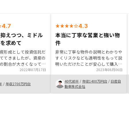
4.7
4.3
を抑えつつ、ミドル
本当に丁寧な営業と強い物
ンを求めて
件
産形成として投資信託だ
非常に丁寧な物件の説明とわかりや
ててきましたが、資産の
すくリスクなども透明性をもって説
の割合が大きくなってき
明いただけたことが安心して購入す
ない、市場が暴落したと
2022年07月17日
ることに繋がったと感じておりま
2023年06月06日
スクを取りすぎていると
す。また非常に魅力的な物件を取り
40代前半
/
年収1400万円台
/
日産自
した。かといって、国債
扱っており、それぞれの特徴などを
半
/
年収2700万円台
動車株式会社
やしてもリターンがあま
分かりやすく教えていただけてこと
ぎるので、たまたま見か
も好印象です。
OSYの話を聞いてみること
聞いて
、今までイメージしてい
さんの営業とは全く違っ
いろいろ視野が広がりま