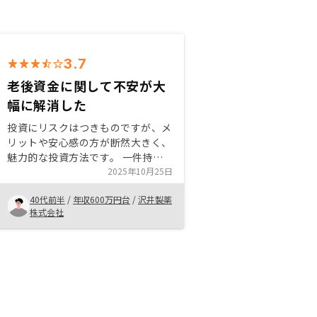
3.7
老後資金に関して不安が大
幅に解消した
投資にリスクはつきものですが、メ
リットや安心感の方が断然大きく、
魅力的な投資方法です。 一件持っ
たらまた一件と、安心して追加投資
2025年10月25日
ができるのも魅力です。 出口戦略
40代前半
/
年収600万円台
/
沢井製薬
も考え方次第で色々と方法がありま
株式会社
すし、やって良かったと思ってま
す。