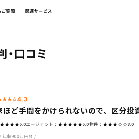
るご質問
関連サービス
判・口コミ
4.3
家ほど手間をかけられないので、区分投
エージェント：
物件：
5.0
5.0
3.0
/
年収900万円台
/