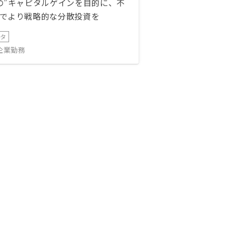
の”キャピタルゲインを目的に、不
でより戦略的な分散投資を
ータ
IT企業勤務