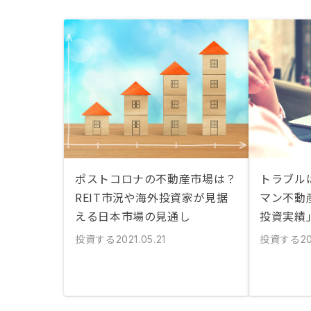
ポストコロナの不動産市場は？
トラブル
REIT市況や海外投資家が見据
マン不動
える日本市場の見通し
投資実績
投資する
投資する
2021.05.21
2