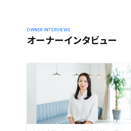
インでの説明で、すごく電波が悪く
した。正直
聞き取れなかったり画像が乱れたり
高いので、
していた。 もっとスムーズにやり
とも思った
取り出来るよう通信システムが改善
のワイド管
されれば良い。
繕費や家賃
OWNER INTERVIEWS
てくれるの
オーナーインタビュー
つ、将来の
安心感があ