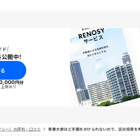
イド
料公開中！
みる
0,000
円分
・上限あり
リノシー）の評判・口コミ
専業大家ほど手間をかけられないので、区分投資を