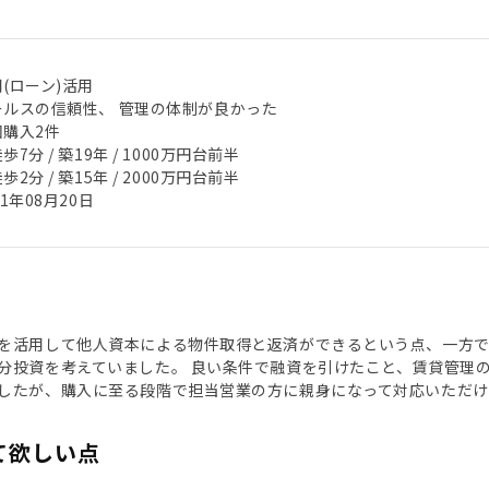
(ローン)活用
ールスの信頼性、 管理の体制が良かった
回購入2件
歩7分 / 築19年 / 1000万円台前半
歩2分 / 築15年 / 2000万円台前半
21年08月20日
を活用して他人資本による物件取得と返済ができるという点、一方
分投資を考えていました。 良い条件で融資を引けたこと、賃貸管理
したが、購入に至る段階で担当営業の方に親身になって対応いただけ
て欲しい点