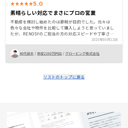
5.0
素晴らしい対応でまさにプロの営業
不動産を検討し始めたのは節税が目的でした。元々は
色々な会社や物件を比較して購入しようと思っていまし
たが、RENOSYのご担当の方の対応スピードや丁寧さに
感動し、そのまま購入となりました。物件自体も良いと
2025年05月12日
思いますが、プロの営業パーソンの対応の素晴らしさを
体感することができたのが最も良かったです。
40代前半
/
年収2200万円台
/
グロービング株式会社
リストのトップに戻る