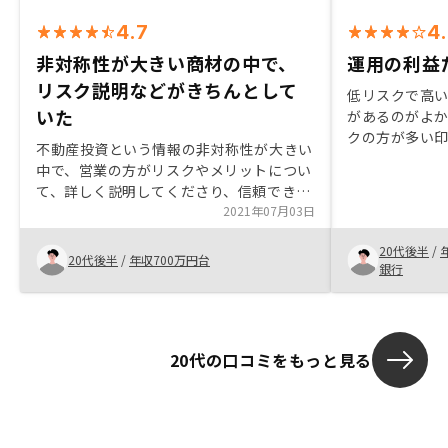
4.7
4
非対称性が大きい商材の中で、
運用の利益
リスク説明などがきちんとして
低リスクで高
いた
があるのがよ
クの方が多い
不動産投資という情報の非対称性が大きい
込みできた為
中で、営業の方がリスクやメリットについ
自分にもし何
て、詳しく説明してくださり、信頼できた
しなくて済む
ため。
2021年07月03日
20代後半
/
20代後半
/
年収700万円台
銀行
20代の口コミをもっと見る