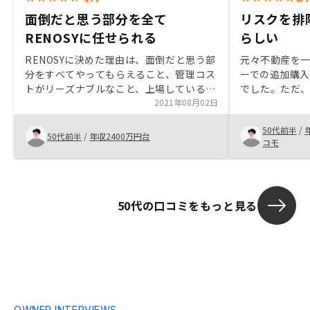
面倒だと思う部分を全て
リスクを排
RENOSYに任せられる
らしい
RENOSYに決めた理由は、面倒だと思う部
元々不動産を
分をすべてやってもらえること、管理コス
ーでの追加購
トがリーズナブルなこと、上場しているこ
でした。ただ
とで会社としての信頼度があること、購入
2021年08月02日
は初めてで、
までの段取りがシステマティックで最小限
は知らなかっ
50代前半
/
の労力で手続きできること、です。
きることがわ
50代前半
/
年収2400万円台
コモ
RENOSYが良い物件を厳選しているという
リスクを徹底
前提を信頼して購入したが、個人的には物
まれているか
件の良し悪しを判断する基準を持ち合わせ
ていないため、例えばRENOSYが奨めない
50代の口コミをもっと見る
物件との条件の違いや比較の仕方をさらに
説明してもらえると、さらに納得度合いが
高まると感じました。
OWNER INTERVIEWS