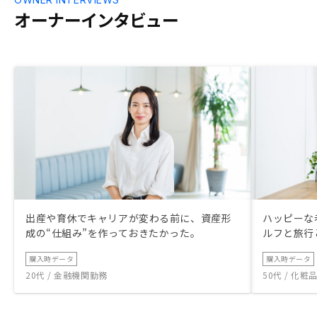
オーナーインタビュー
出産や育休でキャリアが変わる前に、資産形
ハッピーな
成の“仕組み”を作っておきたかった。
ルフと旅行
購入時データ
購入時データ
20代 / 金融機関勤務
50代 / 化