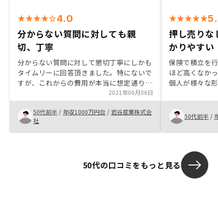
4.0
5
分からない質問に対しても親
押し売りな
切、丁寧
かりやすい
分からない質問に対して懇切丁寧にしかも
保険で積立を
タイムリーに回答頂きました。特にないで
ほど高くなか
すが、これからの費用が本当に想定通りな
個人が様々な
のかどうかは心配です。
2021年06月06日
いることを踏
とに別の形で
50代前半
/
年収1000万円台
/
岩谷産業株式会
した。不動産
50代前半
/
社
が、話を聞い
という気持ち
明がわかりや
うなところが
50代の口コミをもっと見る
す。