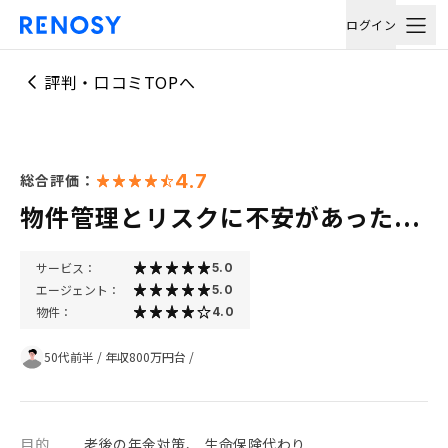
ログイン
評判・口コミTOPへ
4.7
総合評価：
物件管理とリスクに不安があった...
サービス：
5.0
エージェント：
5.0
物件：
4.0
50代前半
/
年収800万円台
/
目的
老後の年金対策、 生命保険代わり