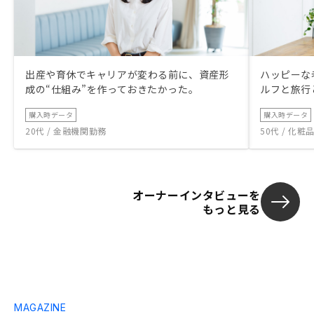
出産や育休でキャリアが変わる前に、資産形
ハッピーな
成の“仕組み”を作っておきたかった。
ルフと旅行
購入時データ
購入時データ
20代 / 金融機関勤務
50代 / 化
オーナーインタビューを
もっと見る
MAGAZINE