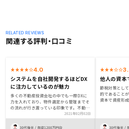
RELATED REVIEWS
関連する評判・口コミ
4.0
3
システムを自社開発するほどDX
他人の資本
に注力しているのが魅力
節税対策とし
的であること
多くの不動産投資会社の中でも一際DXに
資本で資産形
力を入れており、物件選定から管理までそ
物件がしっか
の流れが行き渡っている印象です。不動産
資産としての
業界独特の不透明さを可能な限り緩和し、
2021年02月02日
裕資金があれ
システムも自社開発というところに魅力を
ついての重要
感じました。 確立している、というより
30代後半
/
年収1200万円台
30代後半
/