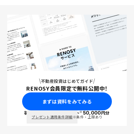
不動産投資はじめてガイド
RENOSY会員限定で無料公開中！
まずは資料をみてみる
※
初回面談で
ポイント
50,000
円分
PayPay
プレゼント適用条件詳細
※条件・上限あり