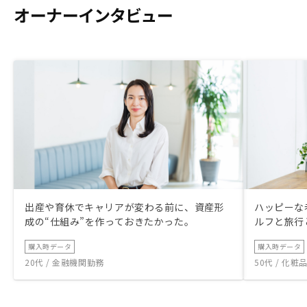
オーナーインタビュー
出産や育休でキャリアが変わる前に、資産形
ハッピーな
成の“仕組み”を作っておきたかった。
ルフと旅行
購入時データ
購入時データ
20代 / 金融機関勤務
50代 / 化