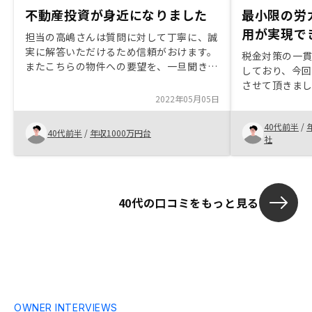
不動産投資が身近になりました
最小限の労
用が実現で
担当の高嶋さんは質問に対して丁寧に、誠
実に解答いただけるため信頼がおけます。
税金対策の一
またこちらの物件への要望を、一旦聞き入
しており、今
れてもらい、提案いただけるのが良かった
させて頂きま
です。 サービスでは空室、修繕補償プラ
2022年05月05日
理等をしない
ンが、あること。アプリで新着情報や購入
り、この部分
物件管理、確定申告準備ができる点が良
40代前半
/
サービスを受
40代前半
/
年収1000万円台
い。二棟目購入しましたが、今後の展開な
社
RENOSYで
どお話できる機会があれば嬉しいです。例
当然、サービ
えば3棟目の時期、繰上げ返済計画、売却
利率が下がり
の目処等々。
の要望に非常
40代の口コミをもっと見る
ります。購入
に無いですが
化、デジタル
す。
OWNER INTERVIEWS