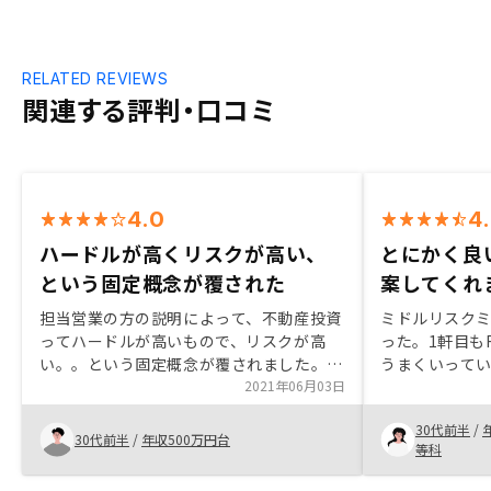
RELATED REVIEWS
関連する評判・口コミ
4.0
4
ハードルが高くリスクが高い、
とにかく良
という固定概念が覆された
案してくれ
担当営業の方の説明によって、不動産投資
ミドルリスク
ってハードルが高いもので、リスクが高
った。1軒目も
い。。という固定概念が覆されました。と
うまくいって
くにわかりません。
2021年06月03日
とにした。立
希望する条件
30代前半
/
が、それらを
30代前半
/
年収500万円台
等科
提案してくれ