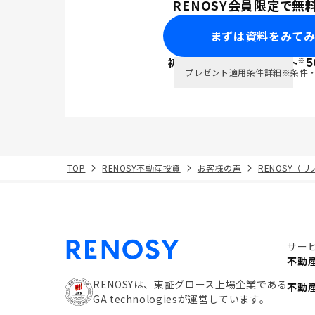
RENOSY会員限定で無
まずは資料をみて
※
初回面談で
ポイント
5
PayPay
プレゼント適用条件詳細
※条件
TOP
RENOSY不動産投資
お客様の声
RENOSY（
サー
不動
RENOSYは、東証グロース上場企業である
不動
GA technologiesが運営しています。