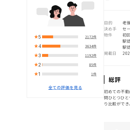
目的
老後
決め手
セ
物件
初
5
2172件
駅徒
4
3634件
駅徒
掲載日
20
3
1192件
2
85件
1
1件
総評
全ての評価を見る
初めての不動
問ひとつひと
り比較ができ