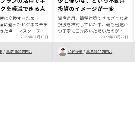
ープランの活用で手
少し怖いな、という不動産
スクを軽減できる点
投資のイメージが一変
産に変換するため ・
資産運用、節税対策でさまざまな選
Yの理に適ったビジネスモデ
択肢を検討していた中、最も迅速か
きた点 ・マスタープラ
つ丁寧にご対応いただいたのが
手間やリスクを軽減でき
2022年01月13日
Renosyさんでした。手続きも簡便
2022年03月22日
INEでのタイムリーできめ
で、これまで抱いていた不動産投資
応 ・実際に手続きをし
のイメージを良い意味で覆してくれ
半
/
年収1500万円台
40代後半
/
年収4900万円台
ご担当者達のスムーズで
ました。本当にありがたいですし、
 ・親身になって相談に
多くの方に実感していただきたいで
る点 ・購入後の諸対応
す。
知人に紹介したい