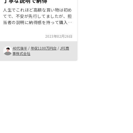
丁寧な説明で納得
人生でこれほど高額な買い物は初め
てで、不安が先行してましたが、担
当者の説明に納得感を持って購入で
きました。購入したことでのメリッ
トはもちろん、デメリットも細かく
2023年02月26日
説明してくれ、不安なことを丁寧に
解決してくれました。
40代後半
/
年収1100万円台
/
JFE商
事株式会社