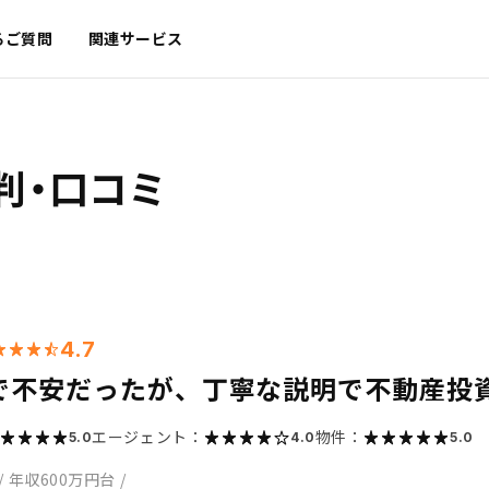
るご質問
関連サービス
判・口コミ
4.7
で不安だったが、丁寧な説明で不動産投
エージェント：
物件：
5.0
4.0
5.0
/
年収600万円台
/