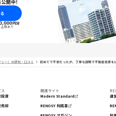
料公開中！
みる
0,000
円分
・上限あり
リノシー）の評判・口コミ
初めてで不安だったが、丁寧な説明で不動産投資を
ビス
関連サイト
RE
産投資
Modern Standard
運
産売却
RENOSY 利諾喜
RE
RENOSY マガジン
利