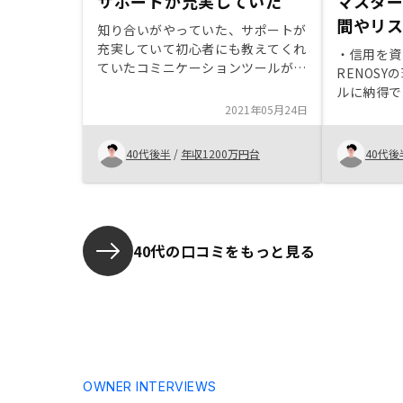
サポートが充実していた
マスタ
間やリ
知り合いがやっていた、サポートが
充実していて初心者にも教えてくれ
・信用を資
ていたコミニケーションツールがあ
RENOS
まり良くない。zoomの方が良い。
ルに納得で
2021年05月24日
ンの活用で
る点 ・L
細やかな対
40代後半
/
年収1200万円台
40代後
てみた際の
丁寧な対応
応えてくれ
が良ければ
40代の口コミをもっと見る
OWNER INTERVIEWS