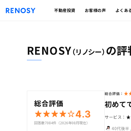
不動産投資
お客様の声
よくあ
RENOSY
の評
（リノシー）
総合評価：
総合評価
初めて
4.3
サービス：
回答数7084件（2026年08月現在）
40代後半