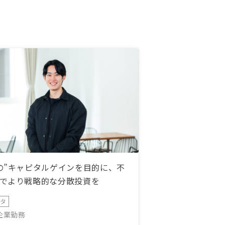
の”キャピタルゲインを目的に、不
でより戦略的な分散投資を
ータ
IT企業勤務