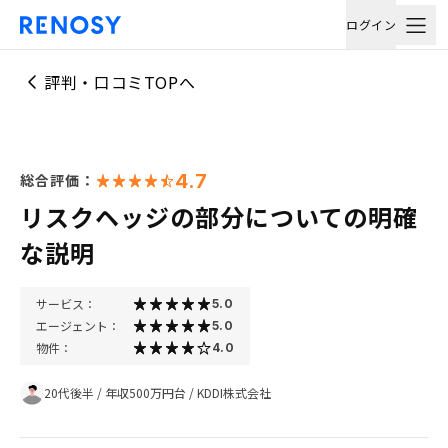
ログイン
評判・口コミTOPへ
4.7
総合評価：
リスクヘッジの部分についての明確
な説明
サービス：
5.0
エージェント：
5.0
物件：
4.0
20代後半
/
年収500万円台
/
KDDI株式会社