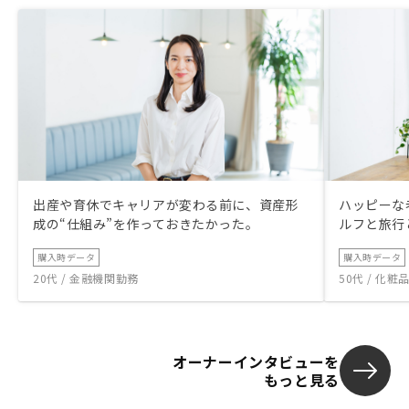
出産や育休でキャリアが変わる前に、資産形
ハッピーな
成の“仕組み”を作っておきたかった。
ルフと旅行
購入時データ
購入時データ
20代 / 金融機関勤務
50代 / 化
オーナーインタビューを
もっと見る