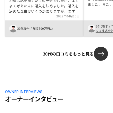
初めは話を聞くだけの予定でしたが、よく
ました。また
よく考えた末に購入を決めました。購入を
取らないこと
決めた理由はいくつかありますが、まずは
となり、空室
リスクヘッジがきちんとされている点で
2022年04月10日
ました。さら
す。不動産のラインナップもどれも金融機
でキャッシュ
20代後半
/
関の与信を通過するために厳正されている
20代後半
/
年収500万円台
に講じられる
ンス株式会
ものであるため安心して選ぶことができま
した。また、営業の方から納得の行くまで
話を聞くことができたことも購入の大きな
きっかけとなったと思います。それらに加
20代の口コミをもっと見る
え、相対的に見てもお堅い運用であると判
断し、勉強の意味も兼ねて始めることにし
ました。RENOSYの企業体質もかなりしっ
かりしているので、初めての人にとっても
安心して始めることができると思います。
OWNER INTERVIEWS
オーナーインタビュー