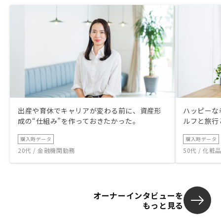
出産や育休でキャリアが変わる前に、資産形
ハッピーな
成の“仕組み”を作っておきたかった。
ルフと旅行
購入時データ
購入時データ
20代 / 金融機関勤務
50代 / 化
オーナーインタビューを
もっと見る