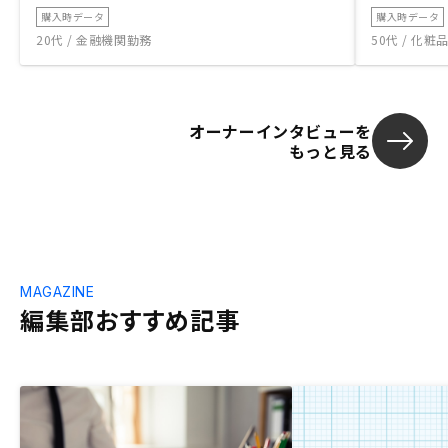
購入時データ
購入時データ
20代 / 金融機関勤務
50代 / 化
オーナーインタビューを
もっと見る
MAGAZINE
編集部おすすめ記事