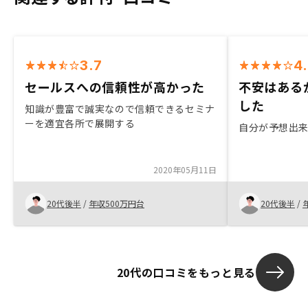
3.7
4
セールスへの信頼性が高かった
不安はある
した
知識が豊富で誠実なので信頼できるセミナ
ーを適宜各所で展開する
自分が予想出
2020年05月11日
20代後半
/
年収500万円台
20代後半
/
20代の口コミをもっと見る