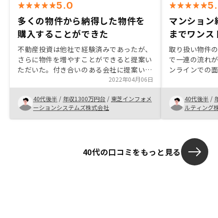
5.0
5
多くの物件から納得した物件を
マンション
購入することができた
までワンス
不動産投資は他社で経験済みであったが、
取り扱い物件
さらに物件を増やすことができると提案い
で一連の流れ
ただいた。付き合いのある会社に提案いた
ンラインでの
だくことも可能であったが、物件の選択数
2022年04月06日
契約行為まで
の多さや、アプリでの管理、物件購入後の
そのため、オ
40代後半
/
年収1300万円台
/
東芝インフォメ
40代後半
/
サポート体制がしっかりしている点などか
するのが魅力的
ーションシステムズ株式会社
ルティング
ら、RENOSYで購入することを決めた。今
行う必要があり
のところ特になし。
件をスクリー
40代の口コミをもっと見る