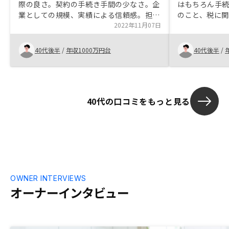
際の良さ。契約の手続き手間の少なさ。企
はもちろん手
業としての規模、実績による信頼感。担当
のこと、税に
者の迅速な対応。購入から管理契約まで、
2022年11月07日
が出てきます
グループ会社を含めたトータル対応。以上
も後も私が納
のメリットによります。
らえました。
40代後半
/
年収1000万円台
40代後半
/
ませんが、全
る費用など一
やすい。
40代の口コミをもっと見る
OWNER INTERVIEWS
オーナーインタビュー