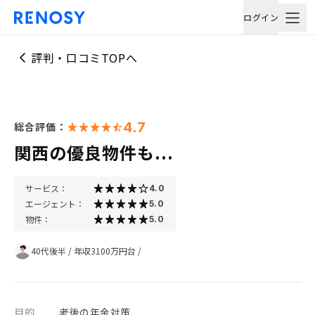
ログイン
評判・口コミTOPへ
4.7
総合評価：
関西の優良物件も...
サービス：
4.0
エージェント：
5.0
物件：
5.0
40代後半
/
年収3100万円台
/
目的
老後の年金対策