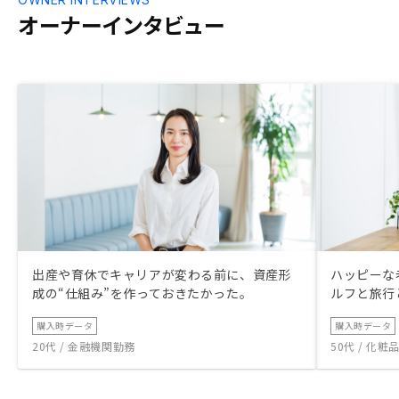
オーナーインタビュー
出産や育休でキャリアが変わる前に、資産形
ハッピーな
成の“仕組み”を作っておきたかった。
ルフと旅行
購入時データ
購入時データ
20代 / 金融機関勤務
50代 / 化