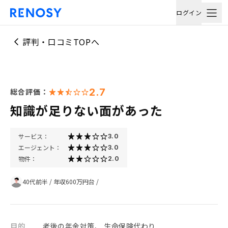
ログイン
評判・口コミTOPへ
2.7
総合評価：
知識が足りない面があった
サービス：
3.0
エージェント：
3.0
物件：
2.0
40代前半
/
年収600万円台
/
目的
老後の年金対策、 生命保険代わり