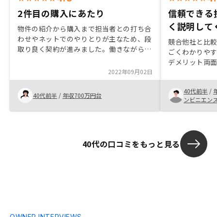
2件目の購入にあたり
信頼できる
く説明して
物件の紹介から購入まで担当者との打ち合
わせやネットでのやりとりが主なため、段
競合他社と比
取り良く契約が進みました。働きながらで
ごくわかりや
も、休日や夜間の時間で打ち合わせができ
デメリット両
たのは良かったです。また、担当者の方は
2022年09月02日
こちら側の質
幅広く知識を持っているので、疑問点や手
た。実際の契
続きで戸惑った点などもすぐに対応してく
40代前半
/
ちらの手間が
40代前半
/
年収700万円台
れました。
ンビニエン
40代の口コミをもっと見る
OWNER INTERVIEWS